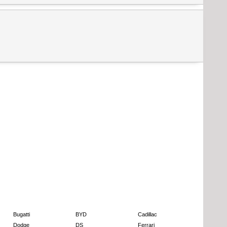
Bugatti
BYD
Cadillac
Dodge
DS
Ferrari