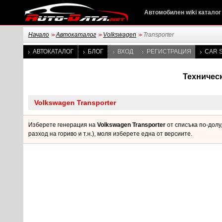
Автомобилен wiki каталог
Начало
Автокаталог
Volkswagen
Transporter
>>
>>
>>
АВТОКАТАЛОГ
БЛОГ
ВХОД
РЕГИСТРАЦИЯ
CAR S
Техническ
Изберете генерация на
Volkswagen Transporter
от списъка по-долу
разход на гориво и т.н.), моля изберете една от версиите.