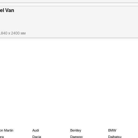
el Van
1840 x 2400 мм
on Martin
Audi
Bentley
BMW
ra
Dacia
Daewoo
Daihatsu