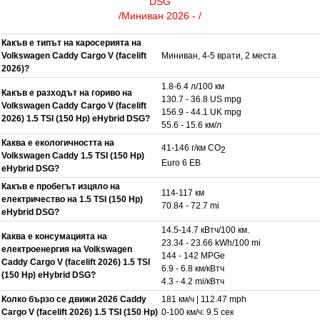
DSG
/Миниван 2026 - /
Какъв е типът на каросерията на
Volkswagen Caddy Cargo V (facelift
Миниван, 4-5 врати, 2 места
2026)?
1.8-6.4 л/100 км
Какъв е разходът на гориво на
130.7 - 36.8 US mpg
Volkswagen Caddy Cargo V (facelift
156.9 - 44.1 UK mpg
2026) 1.5 TSI (150 Hp) eHybrid DSG?
55.6 - 15.6 км/л
Каква е екологичността на
41-146 г/км CO
2
Volkswagen Caddy 1.5 TSI (150 Hp)
Euro 6 EB
eHybrid DSG?
Какъв е пробегът изцяло на
114-117 км
електричество на 1.5 TSI (150 Hp)
70.84 - 72.7 mi
eHybrid DSG?
14.5-14.7 кВтч/100 км.
Каква е консумацията на
23.34 - 23.66 kWh/100 mi
електроенергия на Volkswagen
144 - 142 MPGe
Caddy Cargo V (facelift 2026) 1.5 TSI
6.9 - 6.8 км/кВтч
(150 Hp) eHybrid DSG?
4.3 - 4.2 mi/кВтч
Колко бързо се движи 2026 Caddy
181 км/ч | 112.47 mph
Cargo V (facelift 2026) 1.5 TSI (150 Hp)
0-100 км/ч: 9.5 сек