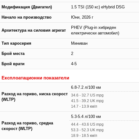
Модификация (Двигател)
1.5 TSI (150 кс) eHybrid DSG
Начало на производство
Юни, 2026 г
PHEV (Plug-in хибриден
Архитектура на силовия агрегат
електрически автомобил)
Тип каросерия
Миниван
Брой места
2
Брой врати
4-5
Експлоатационни показатели
6.8-7.2 л/100 км
Разход на гориво, ниска скорост
34.6 - 32.7 US mpg
(WLTP)
41.5 - 39.2 UK mpg
14.7 - 13.9 км/л
5.3-5.4 л/100 км
Разход на гориво, средна
44.4 - 43.6 US mpg
скорост (WLTP)
53.3 - 52.3 UK mpg
18.9 - 18.5 км/л