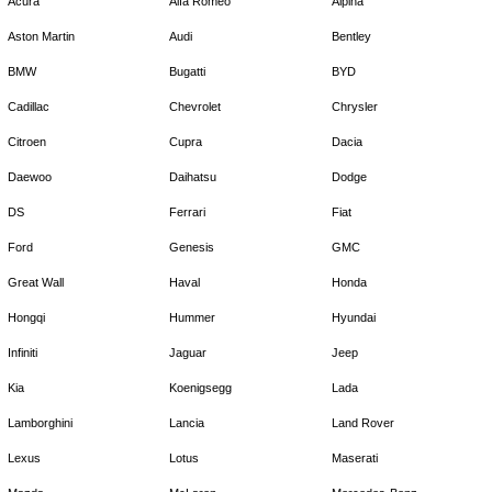
Acura
Alfa Romeo
Alpina
Aston Martin
Audi
Bentley
BMW
Bugatti
BYD
Cadillac
Chevrolet
Chrysler
Citroen
Cupra
Dacia
Daewoo
Daihatsu
Dodge
DS
Ferrari
Fiat
Ford
Genesis
GMC
Great Wall
Haval
Honda
Hongqi
Hummer
Hyundai
Infiniti
Jaguar
Jeep
Kia
Koenigsegg
Lada
Lamborghini
Lancia
Land Rover
Lexus
Lotus
Maserati