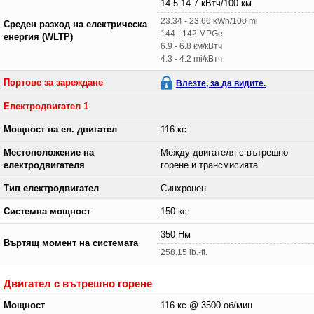
14.5-14.7 кВтч/100 км.
23.34 - 23.66 kWh/100 mi
Среден разход на електрическа
144 - 142 MPGe
енергия (WLTP)
6.9 - 6.8 км/кВтч
4.3 - 4.2 mi/кВтч
Портове за зареждане
Влезте, за да видите.
Електродвигател 1
Мощност на ел. двигател
116 кс
Местоположение на
Между двигателя с вътрешно
електродвигателя
горене и трансмисията
Тип електродвигател
Синхронен
Системна мощност
150 кс
350 Нм
Въртящ момент на системата
258.15 lb.-ft.
Двигател с вътрешно горене
Мощност
116 кс @ 3500 об/мин