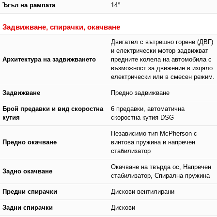
Ъгъл на рампата
14°
Задвижване, спирачки, окачване
Двигател с вътрешно горене (ДВГ)
и електрически мотор задвижват
Архитектура на задвижването
предните колела на автомобила с
възможност за движение в изцяло
електрически или в смесен режим.
Задвижване
Предно задвижване
Брой предавки и вид скоростна
6 предавки, автоматична
кутия
скоростна кутия DSG
Независимо тип McPherson с
Предно окачване
винтова пружина и напречен
стабилизатор
Окачване на твърда ос, Напречен
Задно окачване
стабилизатор, Спирална пружина
Предни спирачки
Дискови вентилирани
Задни спирачки
Дискови