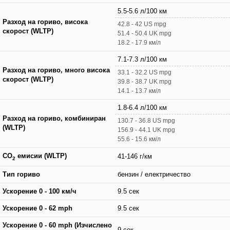
5.5-5.6 л/100 км
Разход на гориво, висока
42.8 - 42 US mpg
скорост (WLTP)
51.4 - 50.4 UK mpg
18.2 - 17.9 км/л
7.1-7.3 л/100 км
Разход на гориво, много висока
33.1 - 32.2 US mpg
скорост (WLTP)
39.8 - 38.7 UK mpg
14.1 - 13.7 км/л
1.8-6.4 л/100 км
Разход на гориво, комбиниран
130.7 - 36.8 US mpg
(WLTP)
156.9 - 44.1 UK mpg
55.6 - 15.6 км/л
CO
емисии (WLTP)
41-146 г/км
2
Тип гориво
бензин / електричество
Ускорение 0 - 100 км/ч
9.5 сек
Ускорение 0 - 62 mph
9.5 сек
Ускорение 0 - 60 mph (Изчислено
9 сек