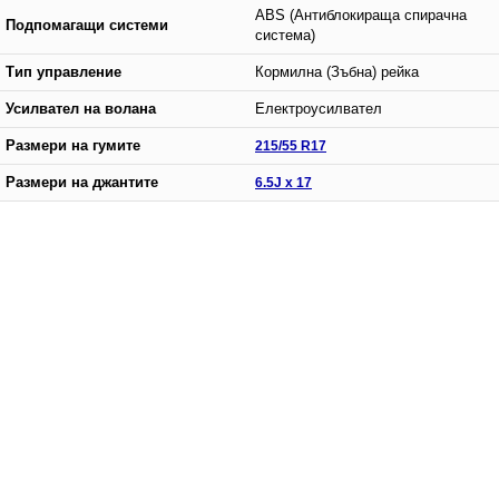
ABS (Антиблокираща спирачна
Подпомагащи системи
система)
Тип управление
Кормилна (Зъбна) рейка
Усилвател на волана
Електроусилвател
Размери на гумите
215/55 R17
Размери на джантите
6.5J x 17