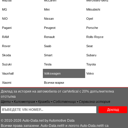
Mazda
McLaren
Mercedes-Benz
MG
Mini
Mitsubishi
NIO
Nissan
Opel
Pagani
Peugeot
Porsche
RAM
Renault
Rolls-Royce
Rover
Saab
Seat
Skoda
Smart
Subaru
Suzuki
Tesla
Toyota
Vauxhall
Volkswagen
Volvo
Xiaomi
Всички марки
Доклад за история на автомобила от carVertical с 20% допълнителна
отстъпка
Щети • Километраж • Кражби • Собственици • Сервизна история
Доклад
© 2010-2026 Auto-Data.net by Automotive Data
Всички права запазени. Auto-Data.net® и логото Auto-Data.net® са