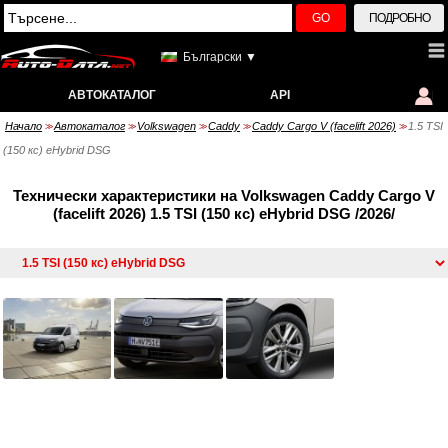
GO
ПОДРОБНО
Български ▼
АВТОКАТАЛОГ
API
Начало
Автокаталог
Volkswagen
Caddy
Caddy Cargo V (facelift 2026)
1.5 TSI
>>
>>
>>
>>
>>
(150 кс) eHybrid DSG
Технически характеристики на Volkswagen Caddy Cargo V
(facelift 2026) 1.5 TSI (150 кс) eHybrid DSG /2026/