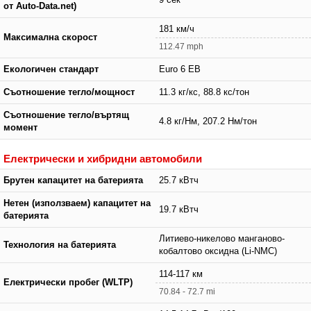
от Auto-Data.net)
181 км/ч
Максимална скорост
112.47 mph
Екологичен стандарт
Euro 6 EB
Съотношение тегло/мощност
11.3 кг/кс, 88.8 кс/тон
Съотношение тегло/въртящ
4.8 кг/Нм, 207.2 Нм/тон
момент
Електрически и хибридни автомобили
Брутен капацитет на батерията
25.7 кВтч
Нетен (използваем) капацитет на
19.7 кВтч
батерията
Литиево-никелово манганово-
Технология на батерията
кобалтово оксидна (Li-NMC)
114-117 км
Електрически пробег (WLTP)
70.84 - 72.7 mi