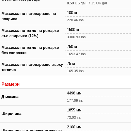
8.59 US gal | 7.15 UK gal
100 кг
Максимално натоварване на
покрива
220.46 lbs.
1500 кг
Максимално тегло на ремарке
със спирачки (12%)
3306.93 lbs.
750 кг
Максимално тегло на ремарке
без спирачки
1653.47 lbs.
75 кг
Максимално натоварване върху
теглича
165.35 lbs.
Размери
4498 мм
Дължина
177.09 in.
1855 мм
Широчина
73.03 in.
2100 мм
Широчина с отворени огледала