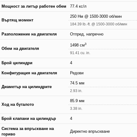
Мощност за литър работен обем
77.4 кс/л
250 Нм @ 1500-3000 об/мин
Въртящ момент
184.39 lb.-ft. @ 1500-3000 об/мин
Разположение на двигателя
Отпред, напречно
3
1498 см
Обем на двигателя
91.41 cu. in.
Брой цилиндри
4
Конфигурация на двигателя
Редови
74.5 мм
Диаметър на цилиндрите
2.93 in.
85.9 мм
Ход на буталото
3.38 in.
Брой клапани на цилиндър
4
Система за впръскване на
Директно впръскване
гориво