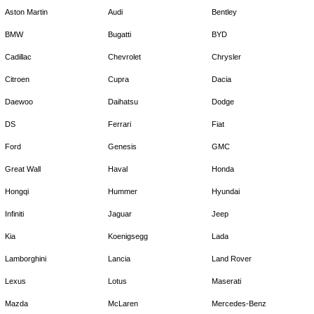
Aston Martin
Audi
Bentley
BMW
Bugatti
BYD
Cadillac
Chevrolet
Chrysler
Citroen
Cupra
Dacia
Daewoo
Daihatsu
Dodge
DS
Ferrari
Fiat
Ford
Genesis
GMC
Great Wall
Haval
Honda
Hongqi
Hummer
Hyundai
Infiniti
Jaguar
Jeep
Kia
Koenigsegg
Lada
Lamborghini
Lancia
Land Rover
Lexus
Lotus
Maserati
Mazda
McLaren
Mercedes-Benz