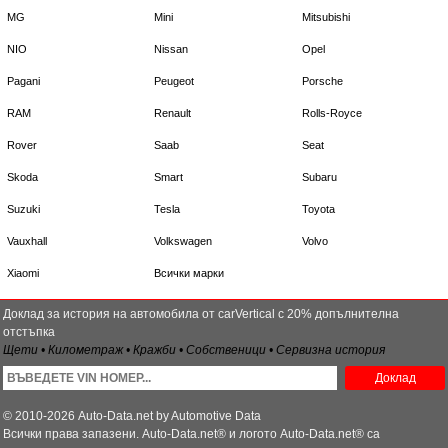
MG
Mini
Mitsubishi
NIO
Nissan
Opel
Pagani
Peugeot
Porsche
RAM
Renault
Rolls-Royce
Rover
Saab
Seat
Skoda
Smart
Subaru
Suzuki
Tesla
Toyota
Vauxhall
Volkswagen
Volvo
Xiaomi
Всички марки
Доклад за история на автомобила от carVertical с 20% допълнителна
отстъпка
Щети • Километраж • Кражби • Собственици • Сервизна история
Доклад
© 2010-2026 Auto-Data.net by Automotive Data
Всички права запазени. Auto-Data.net® и логото Auto-Data.net® са