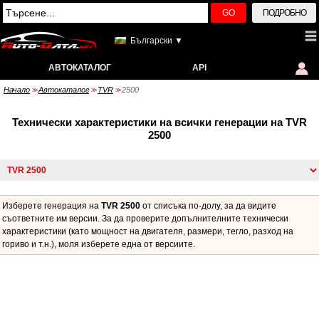
GO
ПОДРОБНО
Български ▼
АВТОКАТАЛОГ
API
Начало
Автокаталог
TVR
2500
>>
>>
>>
Технически характеристики на всички генерации на TVR
2500
Изберете генерация на
TVR 2500
от списъка по-долу, за да видите
съответните им версии. За да проверите допълнителните технически
характеристики (като мощност на двигателя, размери, тегло, разход на
гориво и т.н.), моля изберете една от версиите.