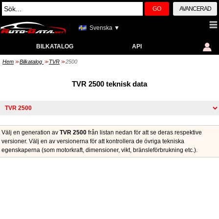
GO
AVANCERAD
Svenska ▼
BILKATALOG
API
Hem
Bilkatalog
TVR
2500
>>
>>
>>
TVR 2500 teknisk data
Välj en generation av
TVR 2500
från listan nedan för att se deras respektive
versioner. Välj en av versionerna för att kontrollera de övriga tekniska
egenskaperna (som motorkraft, dimensioner, vikt, bränsleförbrukning etc.).