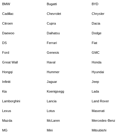
BMW
Bugatti
BYD
Cadillac
Chevrolet
Chrysler
Citroen
Cupra
Dacia
Daewoo
Daihatsu
Dodge
DS
Ferrari
Fiat
Ford
Genesis
GMC
Great Wall
Haval
Honda
Hongqi
Hummer
Hyundai
Infiniti
Jaguar
Jeep
Kia
Koenigsegg
Lada
Lamborghini
Lancia
Land Rover
Lexus
Lotus
Maserati
Mazda
McLaren
Mercedes-Benz
MG
Mini
Mitsubishi