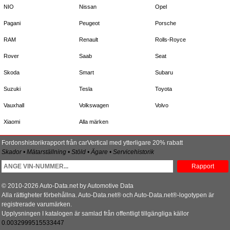
NIO
Nissan
Opel
Pagani
Peugeot
Porsche
RAM
Renault
Rolls-Royce
Rover
Saab
Seat
Skoda
Smart
Subaru
Suzuki
Tesla
Toyota
Vauxhall
Volkswagen
Volvo
Xiaomi
Alla märken
Fordonshistorikrapport från carVertical med ytterligare 20% rabatt
Skador • Mätarställning • Stöld • Ägare • Servicehistorik
Rapport
© 2010-2026 Auto-Data.net by Automotive Data
Alla rättigheter förbehållna. Auto-Data.net® och Auto-Data.net®-logotypen är
registrerade varumärken.
Upplysningen I katalogen är samlad från offentligt tillgängliga källor
0.0032999515533447