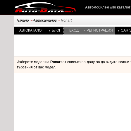
Автомобилен wiki каталог
Начало
Автокаталог
Ronart
>>
>>
АВТОКАТАЛОГ
БЛОГ
ВХОД
РЕГИСТРАЦИЯ
CAR S
Изберете модел на
Ronart
от списъка по-долу, за да видите всичк
търсения от вас модел.