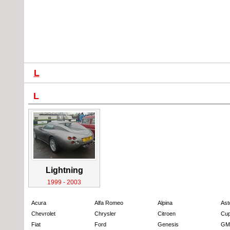
L
L
Lightning
1999 - 2003
Acura
Alfa Romeo
Alpina
Ast
Chevrolet
Chrysler
Citroen
Cup
Fiat
Ford
Genesis
GM