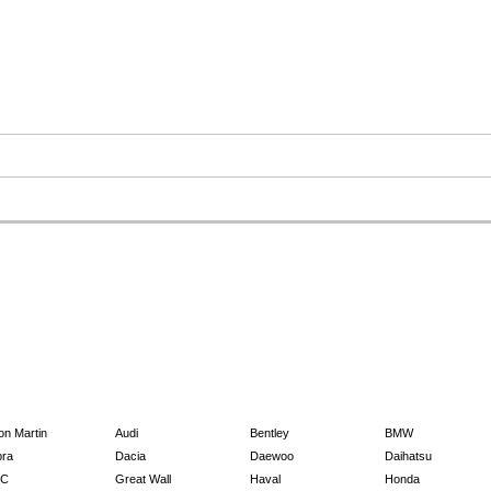
on Martin
Audi
Bentley
BMW
ra
Dacia
Daewoo
Daihatsu
C
Great Wall
Haval
Honda