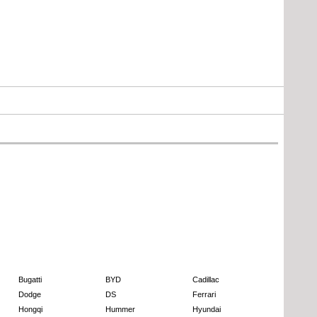
Bugatti
BYD
Cadillac
Dodge
DS
Ferrari
Hongqi
Hummer
Hyundai