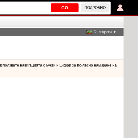
GO
ПОДРОБНО
Български ▼
t
използвате навигацията с букви и цифри за по-лесно намиране на