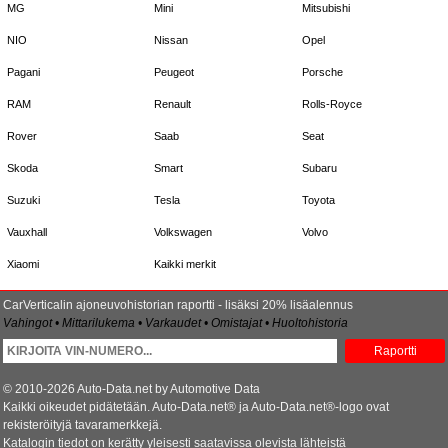
MG
Mini
Mitsubishi
NIO
Nissan
Opel
Pagani
Peugeot
Porsche
RAM
Renault
Rolls-Royce
Rover
Saab
Seat
Skoda
Smart
Subaru
Suzuki
Tesla
Toyota
Vauxhall
Volkswagen
Volvo
Xiaomi
Kaikki merkit
CarVerticalin ajoneuvohistorian raportti - lisäksi 20% lisäalennus
Vahingot • Mittarilukema • Varkaudet • Omistajat • Huoltohistoria
Raportti
© 2010-2026 Auto-Data.net by Automotive Data
Kaikki oikeudet pidätetään. Auto-Data.net® ja Auto-Data.net®-logo ovat
rekisteröityjä tavaramerkkejä.
Katalogin tiedot on kerätty yleisesti saatavissa olevista lähteistä