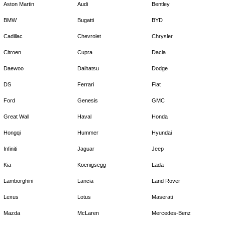
Aston Martin
Audi
Bentley
BMW
Bugatti
BYD
Cadillac
Chevrolet
Chrysler
Citroen
Cupra
Dacia
Daewoo
Daihatsu
Dodge
DS
Ferrari
Fiat
Ford
Genesis
GMC
Great Wall
Haval
Honda
Hongqi
Hummer
Hyundai
Infiniti
Jaguar
Jeep
Kia
Koenigsegg
Lada
Lamborghini
Lancia
Land Rover
Lexus
Lotus
Maserati
Mazda
McLaren
Mercedes-Benz