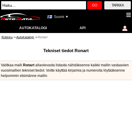
GO
TARKKA
Suomi ▼
AUTOKATALOGI
API
Kotisivu
Autokatalogi
Ronart
>>
>>
Tekniset tiedot Ronart
Valitkaa malli
Ronart
allaolevasta listasta nähdäksenne kaikki mallin vastaavien
vuosimallien tekniset tiedot. Voitte käyttää kirjaimia ja numeroita löytääksenne
helpommin etsimänne mallin.