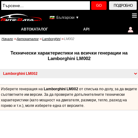
GO
ПОДРОБНО
Български ▼
АВТОКАТАЛОГ
API
Начало
Автокаталог
Lamborghini
LM002
>>
>>
>>
Технически характеристики на всички генерации на
Lamborghini LM002
Изберете генерация на
Lamborghini LM002
от списъка по-долу, за да видите
съответните им версии. За да проверите допълнителните технически
характеристики (като мощност на двигателя, размери, тегло, разход на
гориво и т.н.), моля изберете една от версиите.