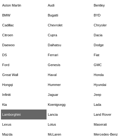
Aston Martin
Audi
Bentley
BMW
Bugatti
BYD
Cadillac
Chevrolet
Chrysler
Citroen
Cupra
Dacia
Daewoo
Daihatsu
Dodge
DS
Ferrari
Fiat
Ford
Genesis
GMC
Great Wall
Haval
Honda
Hongqi
Hummer
Hyundai
Infiniti
Jaguar
Jeep
Kia
Koenigsegg
Lada
Lamborghini
Lancia
Land Rover
Lexus
Lotus
Maserati
Mazda
McLaren
Mercedes-Benz