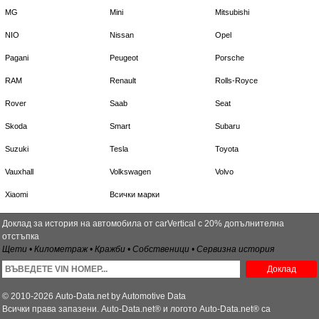
MG
Mini
Mitsubishi
NIO
Nissan
Opel
Pagani
Peugeot
Porsche
RAM
Renault
Rolls-Royce
Rover
Saab
Seat
Skoda
Smart
Subaru
Suzuki
Tesla
Toyota
Vauxhall
Volkswagen
Volvo
Xiaomi
Всички марки
Доклад за история на автомобила от carVertical с 20% допълнителна
отстъпка
Щети • Километраж • Кражби • Собственици • Сервизна история
Доклад
© 2010-2026 Auto-Data.net by Automotive Data
Всички права запазени. Auto-Data.net® и логото Auto-Data.net® са