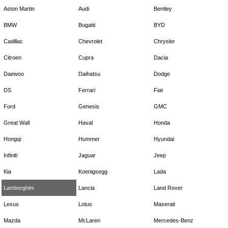
Aston Martin
Audi
Bentley
BMW
Bugatti
BYD
Cadillac
Chevrolet
Chrysler
Citroen
Cupra
Dacia
Daewoo
Daihatsu
Dodge
DS
Ferrari
Fiat
Ford
Genesis
GMC
Great Wall
Haval
Honda
Hongqi
Hummer
Hyundai
Infiniti
Jaguar
Jeep
Kia
Koenigsegg
Lada
Lamborghini
Lancia
Land Rover
Lexus
Lotus
Maserati
Mazda
McLaren
Mercedes-Benz