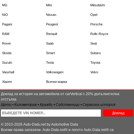
MG
Mini
Mitsubishi
NIO
Nissan
Opel
Pagani
Peugeot
Porsche
RAM
Renault
Rolls-Royce
Rover
Saab
Seat
Skoda
Smart
Subaru
Suzuki
Tesla
Toyota
Vauxhall
Volkswagen
Volvo
Xiaomi
Всички марки
Доклад за история на автомобила от carVertical с 20% допълнителна
отстъпка
Щети • Километраж • Кражби • Собственици • Сервизна история
Доклад
© 2010-2026 Auto-Data.net by Automotive Data
Всички права запазени. Auto-Data.net® и логото Auto-Data.net® са