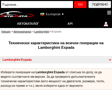
GO
ПОДРОБНО
Български ▼
АВТОКАТАЛОГ
API
Начало
Автокаталог
Lamborghini
Espada
>>
>>
>>
Технически характеристики на всички генерации на
Lamborghini Espada
Изберете генерация на
Lamborghini Espada
от списъка по-долу, за да
видите съответните им версии. За да проверите допълнителните
технически характеристики (като мощност на двигателя, размери, тегло,
разход на гориво и т.н.), моля изберете една от версиите.