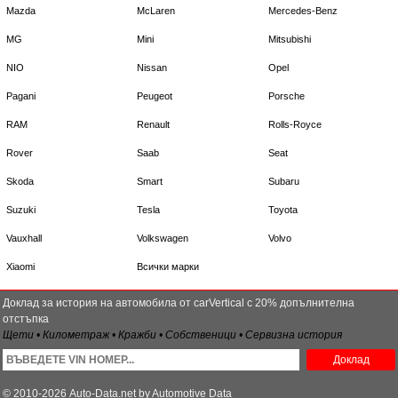
Mazda
McLaren
Mercedes-Benz
MG
Mini
Mitsubishi
NIO
Nissan
Opel
Pagani
Peugeot
Porsche
RAM
Renault
Rolls-Royce
Rover
Saab
Seat
Skoda
Smart
Subaru
Suzuki
Tesla
Toyota
Vauxhall
Volkswagen
Volvo
Xiaomi
Всички марки
Доклад за история на автомобила от carVertical с 20% допълнителна
отстъпка
Щети • Километраж • Кражби • Собственици • Сервизна история
Доклад
© 2010-2026 Auto-Data.net by Automotive Data