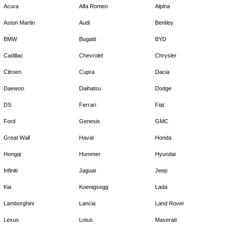
Acura
Alfa Romeo
Alpina
Aston Martin
Audi
Bentley
BMW
Bugatti
BYD
Cadillac
Chevrolet
Chrysler
Citroen
Cupra
Dacia
Daewoo
Daihatsu
Dodge
DS
Ferrari
Fiat
Ford
Genesis
GMC
Great Wall
Haval
Honda
Hongqi
Hummer
Hyundai
Infiniti
Jaguar
Jeep
Kia
Koenigsegg
Lada
Lamborghini
Lancia
Land Rover
Lexus
Lotus
Maserati