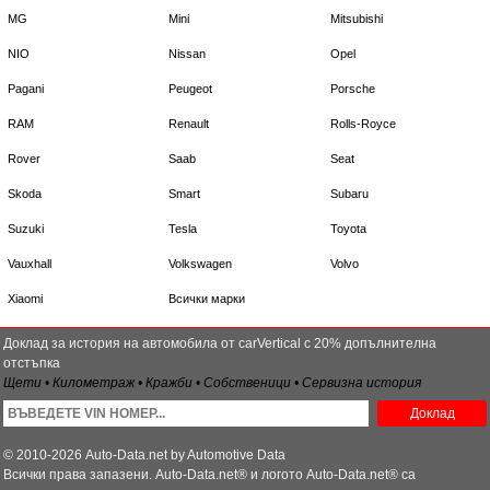
MG
Mini
Mitsubishi
NIO
Nissan
Opel
Pagani
Peugeot
Porsche
RAM
Renault
Rolls-Royce
Rover
Saab
Seat
Skoda
Smart
Subaru
Suzuki
Tesla
Toyota
Vauxhall
Volkswagen
Volvo
Xiaomi
Всички марки
Доклад за история на автомобила от carVertical с 20% допълнителна
отстъпка
Щети • Километраж • Кражби • Собственици • Сервизна история
Доклад
© 2010-2026 Auto-Data.net by Automotive Data
Всички права запазени. Auto-Data.net® и логото Auto-Data.net® са