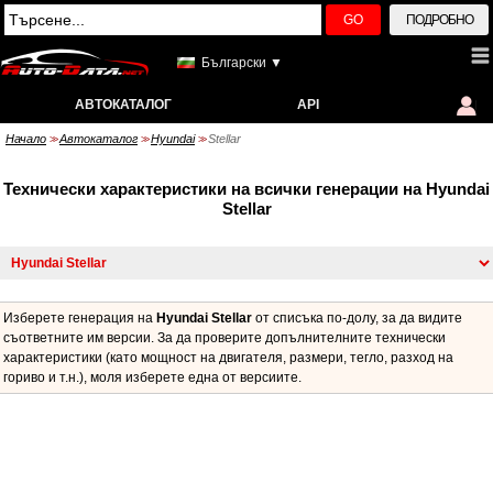
GO
ПОДРОБНО
Български ▼
АВТОКАТАЛОГ
API
Начало
Автокаталог
Hyundai
Stellar
>>
>>
>>
Технически характеристики на всички генерации на Hyundai
Stellar
Изберете генерация на
Hyundai Stellar
от списъка по-долу, за да видите
съответните им версии. За да проверите допълнителните технически
характеристики (като мощност на двигателя, размери, тегло, разход на
гориво и т.н.), моля изберете една от версиите.