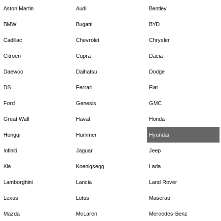
Aston Martin
Audi
Bentley
BMW
Bugatti
BYD
Cadillac
Chevrolet
Chrysler
Citroen
Cupra
Dacia
Daewoo
Daihatsu
Dodge
DS
Ferrari
Fiat
Ford
Genesis
GMC
Great Wall
Haval
Honda
Hongqi
Hummer
Hyundai
Infiniti
Jaguar
Jeep
Kia
Koenigsegg
Lada
Lamborghini
Lancia
Land Rover
Lexus
Lotus
Maserati
Mazda
McLaren
Mercedes-Benz