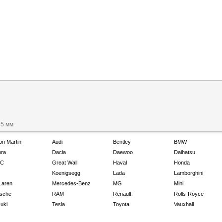
35 мм
on Martin
Audi
Bentley
BMW
ra
Dacia
Daewoo
Daihatsu
C
Great Wall
Haval
Honda
Koenigsegg
Lada
Lamborghini
Laren
Mercedes-Benz
MG
Mini
sche
RAM
Renault
Rolls-Royce
uki
Tesla
Toyota
Vauxhall