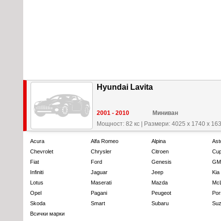
Hyundai Lavita
2001 - 2010
Миниван
Мощност: 82 кс
|
Размери: 4025 x 1740 x 16
Acura
Alfa Romeo
Alpina
Ast
Chevrolet
Chrysler
Citroen
Cup
Fiat
Ford
Genesis
GM
Infiniti
Jaguar
Jeep
Kia
Lotus
Maserati
Mazda
Mc
Opel
Pagani
Peugeot
Por
Skoda
Smart
Subaru
Suz
Всички марки