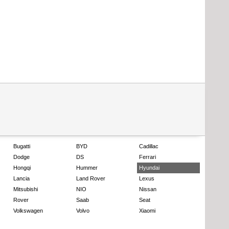
Bugatti
BYD
Cadillac
Dodge
DS
Ferrari
Hongqi
Hummer
Hyundai
Lancia
Land Rover
Lexus
Mitsubishi
NIO
Nissan
Rover
Saab
Seat
Volkswagen
Volvo
Xiaomi