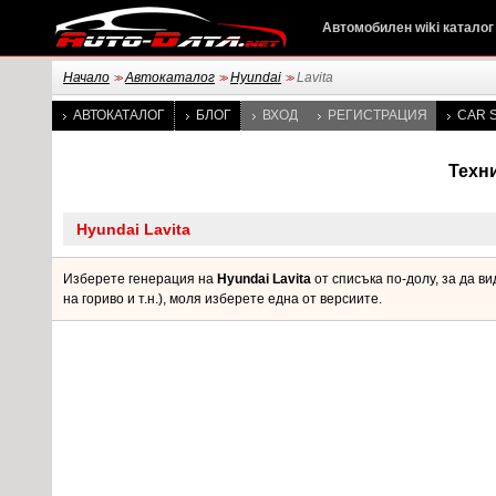
Автомобилен wiki каталог
Начало
Автокаталог
Hyundai
Lavita
>>
>>
>>
АВТОКАТАЛОГ
БЛОГ
ВХОД
РЕГИСТРАЦИЯ
CAR S
Техни
Изберете генерация на
Hyundai Lavita
от списъка по-долу, за да в
на гориво и т.н.), моля изберете една от версиите.