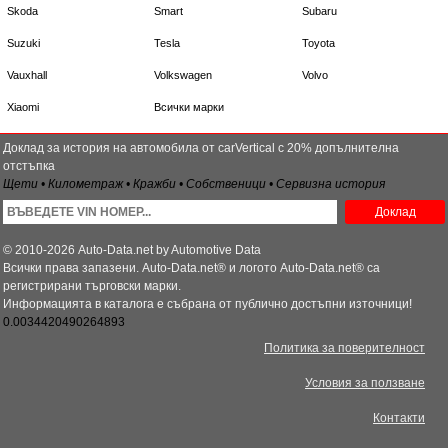
Skoda
Smart
Subaru
Suzuki
Tesla
Toyota
Vauxhall
Volkswagen
Volvo
Xiaomi
Всички марки
Доклад за история на автомобила от carVertical с 20% допълнителна
отстъпка
Щети • Километраж • Кражби • Собственици • Сервизна история
Доклад
© 2010-2026 Auto-Data.net by Automotive Data
Всички права запазени. Auto-Data.net® и логото Auto-Data.net® са
регистрирани търговски марки.
Информацията в каталога е събрана от публично достъпни източници!
0.0034420490264893
Политика за поверителност
Условия за ползване
Контакти