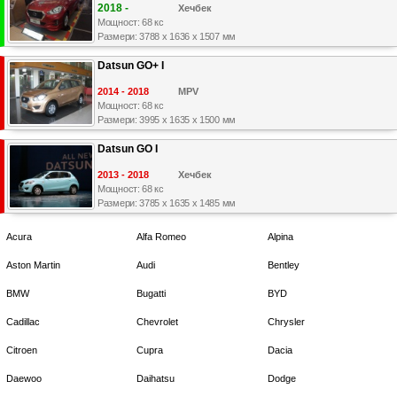
2018 -
Хечбек
Мощност: 68 кс
Размери: 3788 x 1636 x 1507 мм
Datsun GO+ I
2014 - 2018
MPV
Мощност: 68 кс
Размери: 3995 x 1635 x 1500 мм
Datsun GO I
2013 - 2018
Хечбек
Мощност: 68 кс
Размери: 3785 x 1635 x 1485 мм
Acura
Alfa Romeo
Alpina
Aston Martin
Audi
Bentley
BMW
Bugatti
BYD
Cadillac
Chevrolet
Chrysler
Citroen
Cupra
Dacia
Daewoo
Daihatsu
Dodge