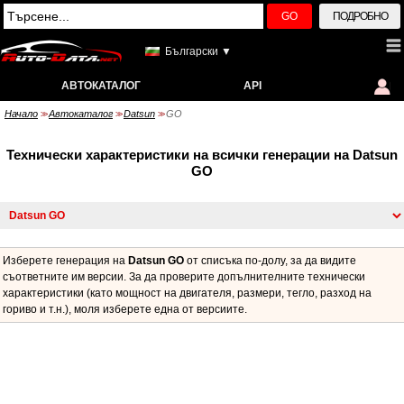
GO
ПОДРОБНО
Български ▼
АВТОКАТАЛОГ
API
Начало
Автокаталог
Datsun
GO
>>
>>
>>
Технически характеристики на всички генерации на Datsun
GO
Изберете генерация на
Datsun GO
от списъка по-долу, за да видите
съответните им версии. За да проверите допълнителните технически
характеристики (като мощност на двигателя, размери, тегло, разход на
гориво и т.н.), моля изберете една от версиите.