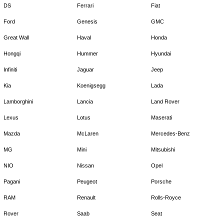
DS
Ferrari
Fiat
Ford
Genesis
GMC
Great Wall
Haval
Honda
Hongqi
Hummer
Hyundai
Infiniti
Jaguar
Jeep
Kia
Koenigsegg
Lada
Lamborghini
Lancia
Land Rover
Lexus
Lotus
Maserati
Mazda
McLaren
Mercedes-Benz
MG
Mini
Mitsubishi
NIO
Nissan
Opel
Pagani
Peugeot
Porsche
RAM
Renault
Rolls-Royce
Rover
Saab
Seat