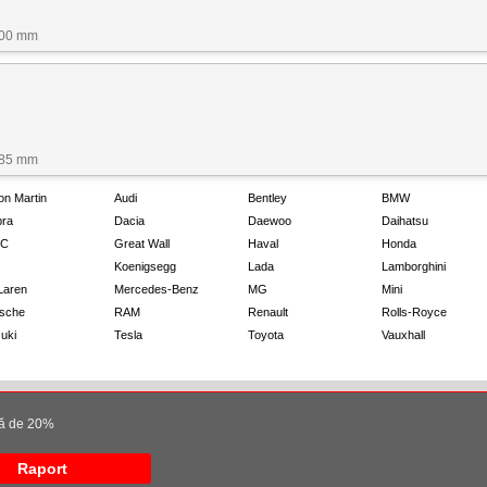
500 mm
485 mm
on Martin
Audi
Bentley
BMW
ra
Dacia
Daewoo
Daihatsu
C
Great Wall
Haval
Honda
Koenigsegg
Lada
Lamborghini
Laren
Mercedes-Benz
MG
Mini
sche
RAM
Renault
Rolls-Royce
uki
Tesla
Toyota
Vauxhall
ară de 20%
Raport