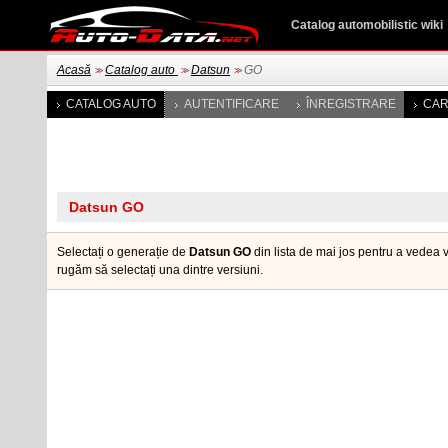
Catalog automobilistic wiki
Acasă
Catalog auto
Datsun
GO
>>
>>
>>
CATALOG AUTO
AUTENTIFICARE
ÎNREGISTRARE
CAR
Selectați o generație de
Datsun GO
din lista de mai jos pentru a vedea v
rugăm să selectați una dintre versiuni.