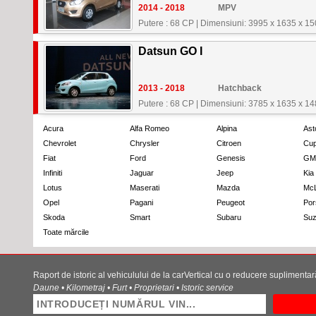
2014 - 2018
MPV
Putere : 68 CP
|
Dimensiuni: 3995 x 1635 x 1
Datsun GO I
2013 - 2018
Hatchback
Putere : 68 CP
|
Dimensiuni: 3785 x 1635 x 1
Acura
Alfa Romeo
Alpina
Ast
Chevrolet
Chrysler
Citroen
Cup
Fiat
Ford
Genesis
GM
Infiniti
Jaguar
Jeep
Kia
Lotus
Maserati
Mazda
Mc
Opel
Pagani
Peugeot
Por
Skoda
Smart
Subaru
Suz
Toate mărcile
Raport de istoric al vehiculului de la carVertical cu o reducere supliment
Daune • Kilometraj • Furt • Proprietari • Istoric service