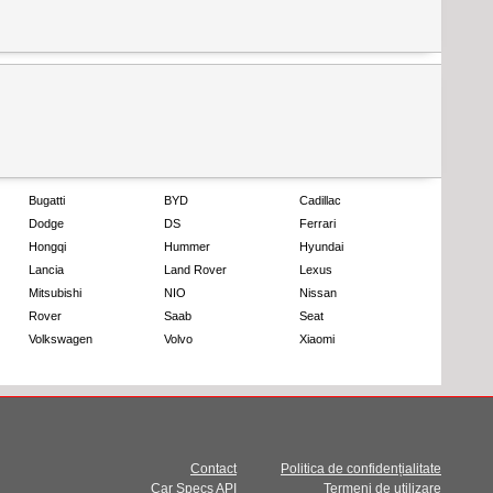
Bugatti
BYD
Cadillac
Dodge
DS
Ferrari
Hongqi
Hummer
Hyundai
Lancia
Land Rover
Lexus
Mitsubishi
NIO
Nissan
Rover
Saab
Seat
Volkswagen
Volvo
Xiaomi
Contact
Politica de confidențialitate
Car Specs API
Termeni de utilizare