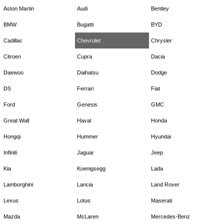
Aston Martin
Audi
Bentley
BMW
Bugatti
BYD
Cadillac
Chevrolet
Chrysler
Citroen
Cupra
Dacia
Daewoo
Daihatsu
Dodge
DS
Ferrari
Fiat
Ford
Genesis
GMC
Great Wall
Haval
Honda
Hongqi
Hummer
Hyundai
Infiniti
Jaguar
Jeep
Kia
Koenigsegg
Lada
Lamborghini
Lancia
Land Rover
Lexus
Lotus
Maserati
Mazda
McLaren
Mercedes-Benz