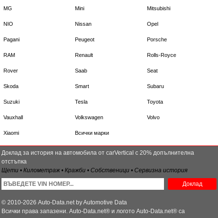
MG
Mini
Mitsubishi
NIO
Nissan
Opel
Pagani
Peugeot
Porsche
RAM
Renault
Rolls-Royce
Rover
Saab
Seat
Skoda
Smart
Subaru
Suzuki
Tesla
Toyota
Vauxhall
Volkswagen
Volvo
Xiaomi
Всички марки
Доклад за история на автомобила от carVertical с 20% допълнителна
отстъпка
Щети • Километраж • Кражби • Собственици • Сервизна история
Доклад
© 2010-2026 Auto-Data.net by Automotive Data
Всички права запазени. Auto-Data.net® и логото Auto-Data.net® са