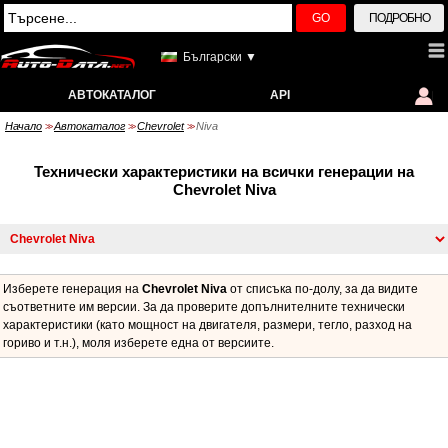
GO
ПОДРОБНО
Български ▼
АВТОКАТАЛОГ
API
Начало
Автокаталог
Chevrolet
Niva
>>
>>
>>
Технически характеристики на всички генерации на
Chevrolet Niva
Изберете генерация на
Chevrolet Niva
от списъка по-долу, за да видите
съответните им версии. За да проверите допълнителните технически
характеристики (като мощност на двигателя, размери, тегло, разход на
гориво и т.н.), моля изберете една от версиите.