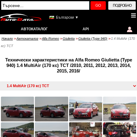
GO
ПОДРОБНО
Български ▼
АВТОКАТАЛОГ
API
Начало
Автокаталог
Alfa Romeo
Giulietta
Giulietta (Type 940)
1.4 MultiAir (170
>>
>>
>>
>>
>>
кс) TCT
Технически характеристики на Alfa Romeo Giulietta (Type
940) 1.4 MultiAir (170 кс) TCT /2010, 2011, 2012, 2013, 2014,
2015, 2016/