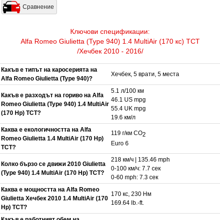
Сравнение
Ключови спецификации:
Alfa Romeo Giulietta (Type 940) 1.4 MultiAir (170 кс) TCT
/Хечбек 2010 - 2016/
Какъв е типът на каросерията на
Хечбек, 5 врати, 5 места
Alfa Romeo Giulietta (Type 940)?
5.1 л/100 км
Какъв е разходът на гориво на Alfa
46.1 US mpg
Romeo Giulietta (Type 940) 1.4 MultiAir
55.4 UK mpg
(170 Hp) TCT?
19.6 км/л
Каква е екологичността на Alfa
119 г/км CO
2
Romeo Giulietta 1.4 MultiAir (170 Hp)
Euro 6
TCT?
218 км/ч | 135.46 mph
Колко бързо се движи 2010 Giulietta
0-100 км/ч: 7.7 сек
(Type 940) 1.4 MultiAir (170 Hp) TCT?
0-60 mph: 7.3 сек
Каква е мощността на Alfa Romeo
170 кс, 230 Нм
Giulietta Хечбек 2010 1.4 MultiAir (170
169.64 lb.-ft.
Hp) TCT?
Какъв е работният обем на