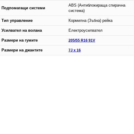
ABS (Антиблокираща спирачна
Подпомагащи системи
система)
Тип управление
Кормилна (Зъбна) рейка
Усилвател на волана
Електроусилвател
Размери на гумите
205/55 R16 91V
Размери на джантите
7J x 16