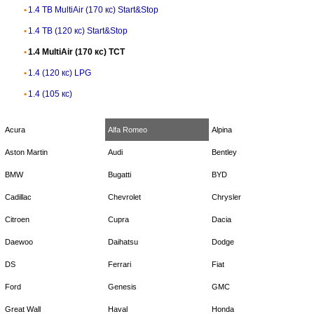
1.4 TB MultiAir (170 кс) Start&Stop
1.4 TB (120 кс) Start&Stop
1.4 MultiAir (170 кс) TCT
1.4 (120 кс) LPG
1.4 (105 кс)
Acura
Alfa Romeo
Alpina
Aston Martin
Audi
Bentley
BMW
Bugatti
BYD
Cadillac
Chevrolet
Chrysler
Citroen
Cupra
Dacia
Daewoo
Daihatsu
Dodge
DS
Ferrari
Fiat
Ford
Genesis
GMC
Great Wall
Haval
Honda