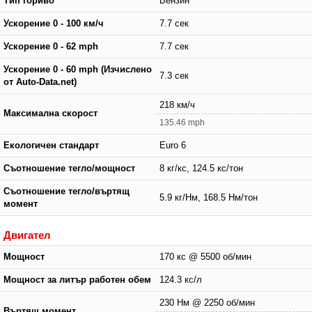
Тип гориво
Бензин
Ускорение 0 - 100 км/ч
7.7 сек
Ускорение 0 - 62 mph
7.7 сек
Ускорение 0 - 60 mph (Изчислено
7.3 сек
от Auto-Data.net)
218 км/ч
Максимална скорост
135.46 mph
Екологичен стандарт
Euro 6
Съотношение тегло/мощност
8 кг/кс, 124.5 кс/тон
Съотношение тегло/въртящ
5.9 кг/Нм, 168.5 Нм/тон
момент
Двигател
Мощност
170 кс @ 5500 об/мин
Мощност за литър работен обем
124.3 кс/л
230 Нм @ 2250 об/мин
Въртящ момент