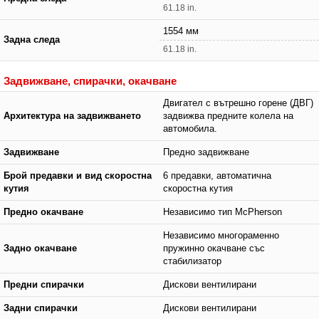
61.18 in.
1554 мм
Задна следа
61.18 in.
Задвижване, спирачки, окачване
Двигател с вътрешно горене (ДВГ)
Архитектура на задвижването
задвижва предните колела на
автомобила.
Задвижване
Предно задвижване
Брой предавки и вид скоростна
6 предавки, автоматична
кутия
скоростна кутия
Предно окачване
Независимо тип McPherson
Независимо многораменно
Задно окачване
пружинно окачване със
стабилизатор
Предни спирачки
Дискови вентилирани
Задни спирачки
Дискови вентилирани