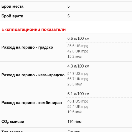
Брой места
5
Брой врати
5
Експлоатационни показатели
6.6 л/100 км
35.6 US mpg
Разход на гориво - градско
42.8 UK mpg
15.2 км/л
4.3 л/100 км
54.7 US mpg
Разход на гориво - извънградско
65.7 UK mpg
23.3 км/л
5.1 л/100 км
46.1 US mpg
Разход на гориво - комбиниран
55.4 UK mpg
19.6 км/л
CO
емисии
119 г/км
2