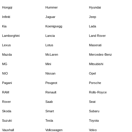
Hongqi
Hummer
Hyundai
Infiniti
Jaguar
Jeep
Kia
Koenigsegg
Lada
Lamborghini
Lancia
Land Rover
Lexus
Lotus
Maserati
Mazda
McLaren
Mercedes-Benz
MG
Mini
Mitsubishi
NIO
Nissan
Opel
Pagani
Peugeot
Porsche
RAM
Renault
Rolls-Royce
Rover
Saab
Seat
Skoda
Smart
Subaru
Suzuki
Tesla
Toyota
Vauxhall
Volkswagen
Volvo