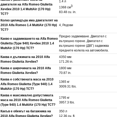
1.4 л
двигателя на Alfa Romeo Giulietta
3
1368 см
Хечбек 2010 1.4 MultiAir (170 Hp)
83.48 cu. in.
TCT?
Колко цилиндъра има двигателят на
2010 Alfa Romeo 1.4 MultiAir (170 Hp)
4, Редови
TCT?
Предно задвижване. Двигател с
Какво е задвижването на Alfa Romeo
вътрешно горене. Двигател с
Giulietta (Type 940) Хечбек 2010 1.4
вътрешно горене (ДВГ) задвижва
MultiAir (170 Hp) TCT?
предните колела на автомобила.
Каква е дължината на 2010 Alfa
4350 мм
Romeo Giulietta Хечбек?
171.26 in.
Каква е широчината на 2010 Alfa
1800 мм
Romeo Giulietta Хечбек?
70.87 in.
Каква е собствената маса на 2010
1365 кг
Alfa Romeo Giulietta (Type 940) 1.4
3009.31 lbs.
MultiAir (170 Hp) TCT?
Каква е максимално допустимата
1795 кг
маса на 2010 Alfa Romeo Giulietta
3957.3 lbs.
(Type 940) 1.4 MultiAir (170 Hp) TCT?
Какъв е обемът на багажника на
350 л
2010 Alfa Romeo Giulietta Хечбек?
12.36 cu. ft.