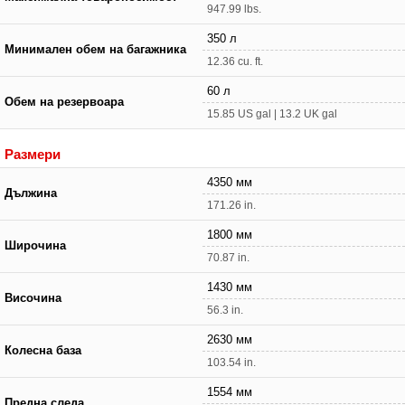
947.99 lbs.
350 л
Минимален обем на багажника
12.36 cu. ft.
60 л
Обем на резервоара
15.85 US gal | 13.2 UK gal
Размери
4350 мм
Дължина
171.26 in.
1800 мм
Широчина
70.87 in.
1430 мм
Височина
56.3 in.
2630 мм
Колесна база
103.54 in.
1554 мм
Предна следа