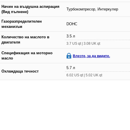
Начин на въздушна аспирация
Турбокомпресор, Интеркулер
(Вид пълнене)
Газоразпределителен
DOHC
механизъм
3.5 л
Количество на маслото в
двигателя
3.7 US qt | 3.08 UK qt
Спецификация на моторно
Влезте, за да видите.
масло
5.7 л
Охлаждаща течност
6.02 US qt | 5.02 UK qt