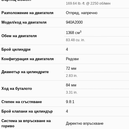
169.64 lb.-ft. @ 2250 об/мин
Разположение на двигателя
Отпред, напречно
Модел/код на двигателя
940A2000
3
1368 см
Обем на двигателя
83.48 cu. in.
Брой цилиндри
4
Конфигурация на двигателя
Редови
72 мм
Диаметър на цилиндрите
2.83 in.
84 мм
Ход на буталото
3.31 in.
Степен на сгъстяване
9.8:1
Брой клапани на цилиндър
4
Система за впръскване на
Директно впръскване
гориво