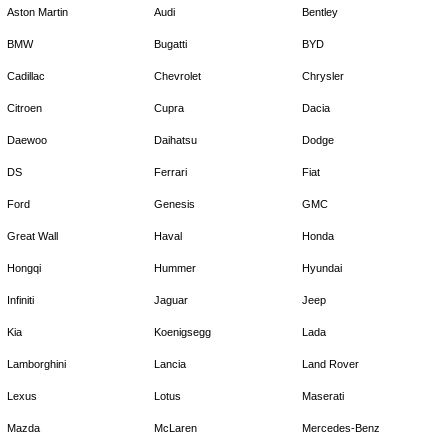
Aston Martin
Audi
Bentley
BMW
Bugatti
BYD
Cadillac
Chevrolet
Chrysler
Citroen
Cupra
Dacia
Daewoo
Daihatsu
Dodge
DS
Ferrari
Fiat
Ford
Genesis
GMC
Great Wall
Haval
Honda
Hongqi
Hummer
Hyundai
Infiniti
Jaguar
Jeep
Kia
Koenigsegg
Lada
Lamborghini
Lancia
Land Rover
Lexus
Lotus
Maserati
Mazda
McLaren
Mercedes-Benz