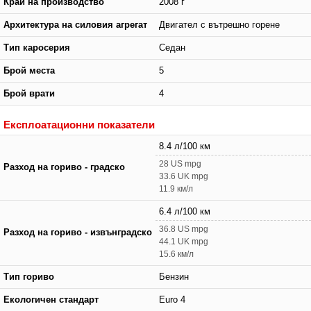
Край на производство
2008 г
Архитектура на силовия агрегат
Двигател с вътрешно горене
Тип каросерия
Седан
Брой места
5
Брой врати
4
Експлоатационни показатели
8.4 л/100 км
28 US mpg
Разход на гориво - градско
33.6 UK mpg
11.9 км/л
6.4 л/100 км
36.8 US mpg
Разход на гориво - извънградско
44.1 UK mpg
15.6 км/л
Тип гориво
Бензин
Екологичен стандарт
Euro 4