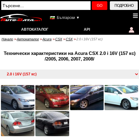
GO
ПОДРОБНО
Български ▼
АВТОКАТАЛОГ
API
Начало
Автокаталог
Acura
CSX
CSX
2.0 i 16V (157 кс)
>>
>>
>>
>>
>>
Технически характеристики на Acura CSX 2.0 i 16V (157 кс)
/2005, 2006, 2007, 2008/