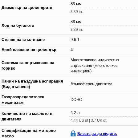
86 мм
Диаметър на цилиндрите
3.39 in.
86 мм
Ход на буталото
3.39 in.
Степен на сгъстяване
9.6:1
Брой клапани на цилиндър
4
Многоточково индиректно
Система за впръскване на
впръскване (многоточков
гориво
инжекцион)
Начин на въздушна аспирация
Атмосферен двигател
(Вид пълнене)
Газоразпределителен
DOHC
механизъм
4.2 л
Количество на маслото в
двигателя
4.44 US qt | 3.7 UK qt
Спецификация на моторно
Влезте, за да видите.
масло