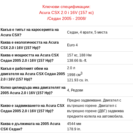
Ключови спецификации:
Acura CSX 2.0 i 16V (157 кс)
/Седан 2005 - 2008/
Какъв е типът на каросерията на
Седан, 4 врати, 5 места
Acura CSX?
Каква е екологичността на Acura
Euro 4
CSX 2.0 i 16V (157 Hp)?
Каква е мощността на Acura CSX
157 кс, 188 Нм
Седан 2005 2.0 i 16V (157 Hp)?
138.66 lb.-ft.
2.0 л
Какъв е работният обем на
3
двигателя на Acura CSX Седан 2005
1998 см
2.0 i 16V (157 Hp)?
121.93 cu. in.
Колко цилиндъра има двигателят на
4, Редови
2005 Acura 2.0 i 16V (157 Hp)?
Предно задвижване. Двигател с
Какво е задвижването на Acura CSX
вътрешно горене. Двигател с
Седан 2005 2.0 i 16V (157 Hp)?
вътрешно горене (ДВГ) задвижва
предните колела на автомобила.
Каква е дължината на 2005 Acura
4544 мм
CSX Седан?
178.9 in.