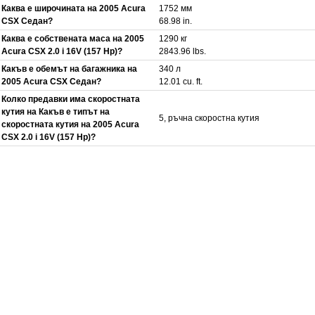
Каква е широчината на 2005 Acura
1752 мм
CSX Седан?
68.98 in.
Каква е собствената маса на 2005
1290 кг
Acura CSX 2.0 i 16V (157 Hp)?
2843.96 lbs.
Какъв е обемът на багажника на
340 л
2005 Acura CSX Седан?
12.01 cu. ft.
Колко предавки има скоростната
кутия на Какъв е типът на
5, ръчна скоростна кутия
скоростната кутия на 2005 Acura
CSX 2.0 i 16V (157 Hp)?