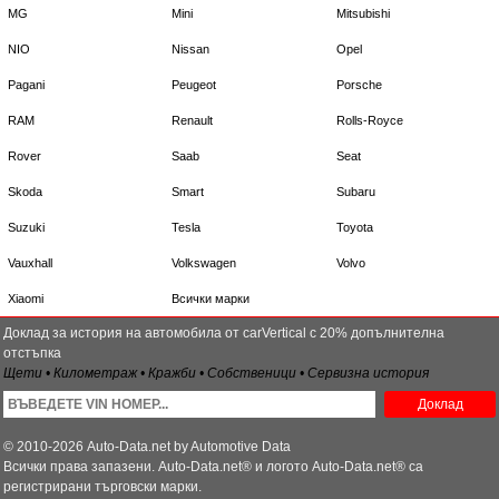
MG
Mini
Mitsubishi
NIO
Nissan
Opel
Pagani
Peugeot
Porsche
RAM
Renault
Rolls-Royce
Rover
Saab
Seat
Skoda
Smart
Subaru
Suzuki
Tesla
Toyota
Vauxhall
Volkswagen
Volvo
Xiaomi
Всички марки
Доклад за история на автомобила от carVertical с 20% допълнителна
отстъпка
Щети • Километраж • Кражби • Собственици • Сервизна история
Доклад
© 2010-2026 Auto-Data.net by Automotive Data
Всички права запазени. Auto-Data.net® и логото Auto-Data.net® са
регистрирани търговски марки.