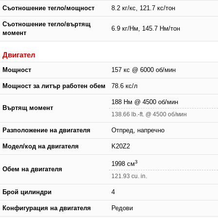
Съотношение тегло/мощност
8.2 кг/кс, 121.7 кс/тон
Съотношение тегло/въртящ
6.9 кг/Нм, 145.7 Нм/тон
момент
Двигател
Мощност
157 кс @ 6000 об/мин
Мощност за литър работен обем
78.6 кс/л
188 Нм @ 4500 об/мин
Въртящ момент
138.66 lb.-ft. @ 4500 об/мин
Разположение на двигателя
Отпред, напречно
Модел/код на двигателя
K20Z2
3
1998 см
Обем на двигателя
121.93 cu. in.
Брой цилиндри
4
Конфигурация на двигателя
Редови