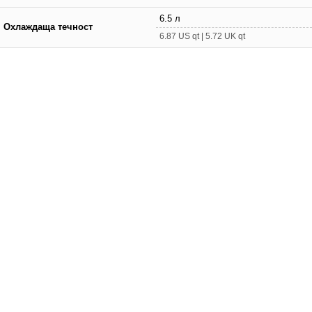
6.5 л
Охлаждаща течност
6.87 US qt | 5.72 UK qt