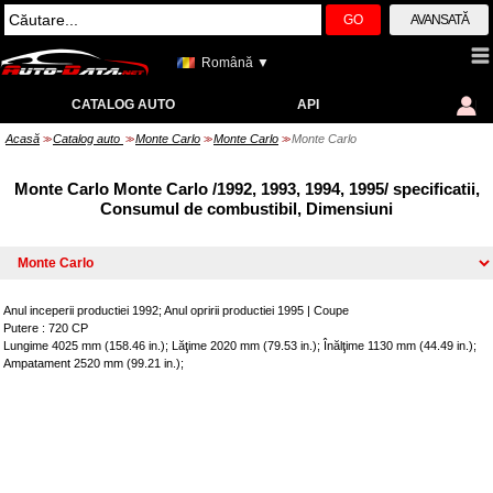
GO
AVANSATĂ
Română ▼
CATALOG AUTO
API
Acasă
Catalog auto
Monte Carlo
Monte Carlo
Monte Carlo
>>
>>
>>
>>
Monte Carlo Monte Carlo /1992, 1993, 1994, 1995/ specificatii,
Consumul de combustibil, Dimensiuni
Anul inceperii productiei 1992; Anul opririi productiei 1995
|
Coupe
Putere : 720 CP
Lungime 4025 mm (158.46 in.); Lăţime 2020 mm (79.53 in.); Înălţime 1130 mm (44.49 in.);
Ampatament 2520 mm (99.21 in.);