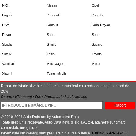
NIO
Nissan
Opel
Pagani
Peugeot
Porsche
RAM
Renault
Rolls-Royce
Rover
Saab
Seat
Skoda
Smart
Subaru
Suzuki
Tesla
Toyota
Vauxhall
Volkswagen
Volvo
Xiaomi
Toate mărcile
Raport de istoric al vehiculului de la carVertical cu o reducere suplimentară de
20%
Daune • Kilometraj • Furt • Proprietari • Istoric service
Raport
© 2010-2026 Auto-Data.net by Automotive Data
Toate drepturile rezervate. Auto-Data.net® și sigla Auto-Data.net® sunt mărci
comerciale înregistrate.
informaţiile din catalog sunt preluate din surse publice
0.0029439926147461