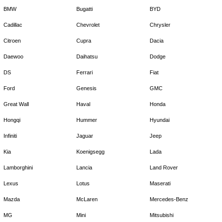
BMW
Bugatti
BYD
Cadillac
Chevrolet
Chrysler
Citroen
Cupra
Dacia
Daewoo
Daihatsu
Dodge
DS
Ferrari
Fiat
Ford
Genesis
GMC
Great Wall
Haval
Honda
Hongqi
Hummer
Hyundai
Infiniti
Jaguar
Jeep
Kia
Koenigsegg
Lada
Lamborghini
Lancia
Land Rover
Lexus
Lotus
Maserati
Mazda
McLaren
Mercedes-Benz
MG
Mini
Mitsubishi