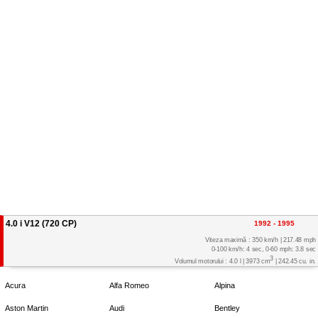
4.0 i V12 (720 CP)
1992 - 1995
Viteza maximă : 350 km/h | 217.48 mph
0-100 km/h: 4 sec, 0-60 mph: 3.8 sec
3
Volumul motorului : 4.0 l | 3973 cm
| 242.45 cu. in.
Acura
Alfa Romeo
Alpina
Aston Martin
Audi
Bentley