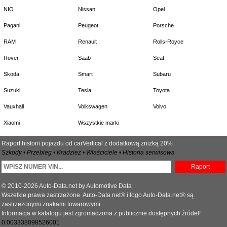
NIO
Nissan
Opel
Pagani
Peugeot
Porsche
RAM
Renault
Rolls-Royce
Rover
Saab
Seat
Skoda
Smart
Subaru
Suzuki
Tesla
Toyota
Vauxhall
Volkswagen
Volvo
Xiaomi
Wszystkie marki
Raport historii pojazdu od carVertical z dodatkową zniżką 20%
Szkody • Przebieg • Kradzież • Właściciele • Historia serwisowa
Raport
© 2010-2026 Auto-Data.net by Automotive Data
Wszelkie prawa zastrzeżone. Auto-Data.net® i logo Auto-Data.net® są
zastrzeżonymi znakami towarowymi.
Informacja w katalogu jest zgromadzona z publicznie dostępnych źródeł!
0.003338098526001