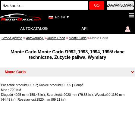
GO
ZAAWANSOWANE
Polski ▼
AUTOKATALOG
API
Strona główna
Autokatalog
Monte Carlo
Monte Carlo
Monte Carlo
>>
>>
>>
>>
Monte Carlo Monte Carlo /1992, 1993, 1994, 1995/ dane
techniczne, Zużycie paliwa, Wymiary
Początek produkcji 1992; Koniec produkcji 1995
|
Coupé
Moc : 720 KM
Długość 4025 mm (158.46 in.); Szerokość 2020 mm (79.53 in.); Wysokość 1130 mm
(44.49 in.); Rozstaw osi 2520 mm (99.21 in.);