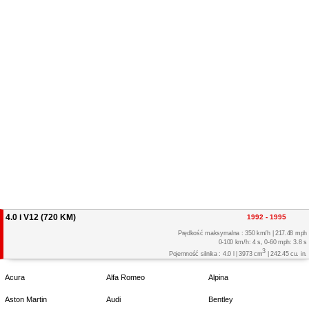
4.0 i V12 (720 KM)
1992 - 1995
Prędkość maksymalna : 350 km/h | 217.48 mph
0-100 km/h: 4 s, 0-60 mph: 3.8 s
3
Pojemność silnika : 4.0 l | 3973 cm
| 242.45 cu. in.
Acura
Alfa Romeo
Alpina
Aston Martin
Audi
Bentley