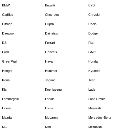
BMW
Bugatti
BYD
Cadillac
Chevrolet
Chrysler
Citroen
Cupra
Dacia
Daewoo
Daihatsu
Dodge
DS
Ferrari
Fiat
Ford
Genesis
GMC
Great Wall
Haval
Honda
Hongqi
Hummer
Hyundai
Infiniti
Jaguar
Jeep
Kia
Koenigsegg
Lada
Lamborghini
Lancia
Land Rover
Lexus
Lotus
Maserati
Mazda
McLaren
Mercedes-Benz
MG
Mini
Mitsubishi