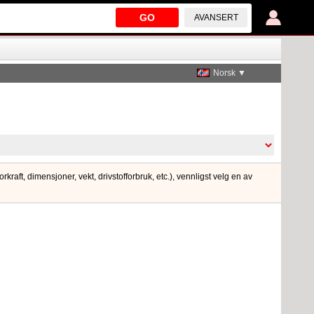
GO
AVANSERT
Norsk ▼
kraft, dimensjoner, vekt, drivstofforbruk, etc.), vennligst velg en av