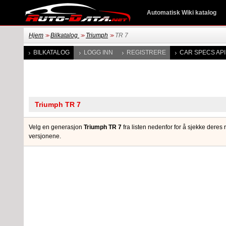
Automatisk Wiki katalog
Hjem
Bilkatalog
Triumph
TR 7
>>
>>
>>
BILKATALOG
LOGG INN
REGISTRERE
CAR SPECS API
Velg en generasjon
Triumph TR 7
fra listen nedenfor for å sjekke deres 
versjonene.