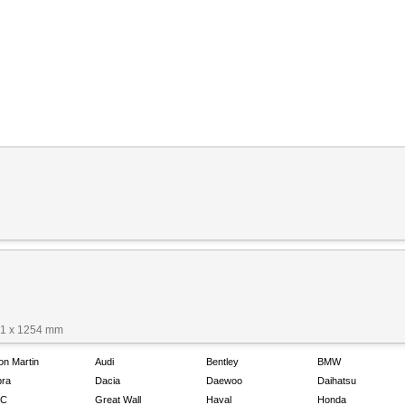
81 x 1254 mm
on Martin
Audi
Bentley
BMW
ra
Dacia
Daewoo
Daihatsu
C
Great Wall
Haval
Honda