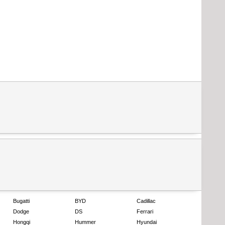
Bugatti
BYD
Cadillac
Dodge
DS
Ferrari
Hongqi
Hummer
Hyundai