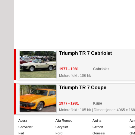
Triumph TR 7 Cabriolet
1977 - 1981
Cabriolet
Motoreffekt : 106 hk
Triumph TR 7 Coupe
1977 - 1981
Kupe
Motoreffekt : 105 hk
|
Dimensjoner: 4065 x 16
Acura
Alfa Romeo
Alpina
Ast
Chevrolet
Chrysler
Citroen
Cup
Fiat
Ford
Genesis
GM