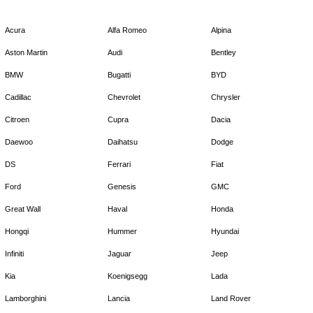
Acura
Alfa Romeo
Alpina
Aston Martin
Audi
Bentley
BMW
Bugatti
BYD
Cadillac
Chevrolet
Chrysler
Citroen
Cupra
Dacia
Daewoo
Daihatsu
Dodge
DS
Ferrari
Fiat
Ford
Genesis
GMC
Great Wall
Haval
Honda
Hongqi
Hummer
Hyundai
Infiniti
Jaguar
Jeep
Kia
Koenigsegg
Lada
Lamborghini
Lancia
Land Rover