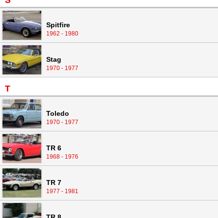
S
Spitfire
1962 - 1980
Stag
1970 - 1977
T
Toledo
1970 - 1977
TR 6
1968 - 1976
TR 7
1977 - 1981
TR 8