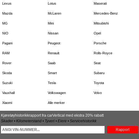
Lexus
Lotus
Maserati
Mazda
McLaren
Mercedes-Benz
MG
Mini
Mitsubishi
NIO
Nissan
Opel
Pagani
Peugeot
Porsche
RAM
Renault
Rolls-Royce
Rover
Saab
Seat
Skoda
Smart
Subaru
Suzuki
Tesla
Toyota
Vauxhall
Volkswagen
Volvo
Xiaomi
Alle merker
Kjøretøyhistorikkrapport fra carVertical med ekstra 20% rabatt
Skader • Kilometerstand • Tyveri • Eiere • Servicehistorikk
Rapport