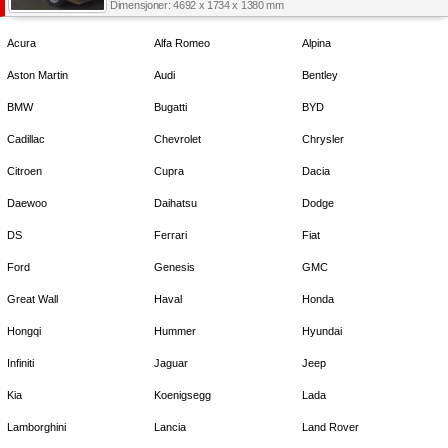
Dimensjoner: 4692 x 1734 x 1380 mm
Acura
Alfa Romeo
Alpina
Aston Martin
Audi
Bentley
BMW
Bugatti
BYD
Cadillac
Chevrolet
Chrysler
Citroen
Cupra
Dacia
Daewoo
Daihatsu
Dodge
DS
Ferrari
Fiat
Ford
Genesis
GMC
Great Wall
Haval
Honda
Hongqi
Hummer
Hyundai
Infiniti
Jaguar
Jeep
Kia
Koenigsegg
Lada
Lamborghini
Lancia
Land Rover