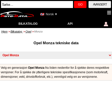
GO
AVANSERT
Norsk ▼
BILKATALOG
API
Hjem
Bilkatalog
Opel
Monza
>>
>>
>>
Opel Monza tekniske data
Velg en generasjon
Opel Monza
fra listen nedenfor for å sjekke deres respektive
versjoner. For å sjekke de ytterligere tekniske spesifikasjonene (som motorkraft,
dimensjoner, vekt, drivstofforbruk, etc.), vennligst velg en av versjonene.