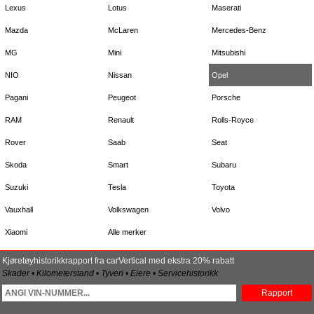
Lexus
Lotus
Maserati
Mazda
McLaren
Mercedes-Benz
MG
Mini
Mitsubishi
NIO
Nissan
Opel
Pagani
Peugeot
Porsche
RAM
Renault
Rolls-Royce
Rover
Saab
Seat
Skoda
Smart
Subaru
Suzuki
Tesla
Toyota
Vauxhall
Volkswagen
Volvo
Xiaomi
Alle merker
Kjøretøyhistorikkrapport fra carVertical med ekstra 20% rabatt
Skader • Kilometerstand • Tyveri • Eiere • Servicehistorikk
Rapport