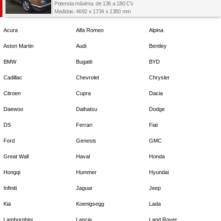
Potencia máxima: de 136 a 180 CV
Medidas: 4692 x 1734 x 1380 mm
Acura
Alfa Romeo
Alpina
Aston Martin
Audi
Bentley
BMW
Bugatti
BYD
Cadillac
Chevrolet
Chrysler
Citroen
Cupra
Dacia
Daewoo
Daihatsu
Dodge
DS
Ferrari
Fiat
Ford
Genesis
GMC
Great Wall
Haval
Honda
Hongqi
Hummer
Hyundai
Infiniti
Jaguar
Jeep
Kia
Koenigsegg
Lada
Lamborghini
Lancia
Land Rover