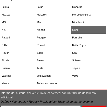
Lexus
Lotus
Maserati
Mazda
McLaren
Mercedes-Benz
MG
Mini
Mitsubishi
NIO
Nissan
Opel
Pagani
Peugeot
Porsche
RAM
Renault
Rolls-Royce
Rover
Saab
Seat
Skoda
Smart
Subaru
Suzuki
Tesla
Toyota
Vauxhall
Volkswagen
Volvo
Xiaomi
Todas las marcas
Informe del historial del vehículo de carVertical con un 20% de descuento
adicional
Daños • Kilometraje • Robos • Propietarios • Historial de mantenimiento