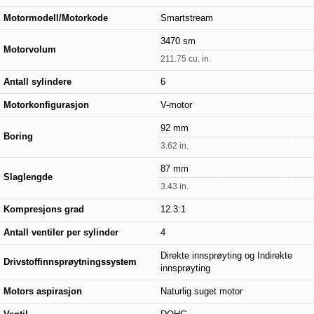
Motormodell/Motorkode
Smartstream
3470 sm
Motorvolum
211.75 cu. in.
Antall sylindere
6
Motorkonfigurasjon
V-motor
92 mm
Boring
3.62 in.
87 mm
Slaglengde
3.43 in.
Kompresjons grad
12.3:1
Antall ventiler per sylinder
4
Direkte innsprøyting og Indirekte
Drivstoffinnsprøytningssystem
innsprøyting
Motors aspirasjon
Naturlig suget motor