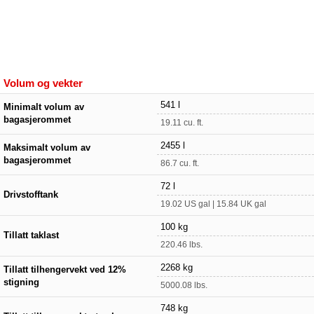
Volum og vekter
541 l
Minimalt volum av
bagasjerommet
19.11 cu. ft.
2455 l
Maksimalt volum av
bagasjerommet
86.7 cu. ft.
72 l
Drivstofftank
19.02 US gal | 15.84 UK gal
100 kg
Tillatt taklast
220.46 lbs.
2268 kg
Tillatt tilhengervekt ved 12%
stigning
5000.08 lbs.
748 kg