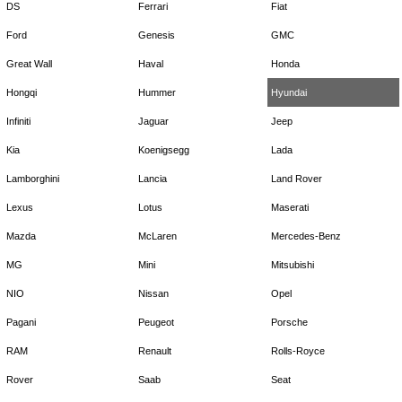
DS
Ferrari
Fiat
Ford
Genesis
GMC
Great Wall
Haval
Honda
Hongqi
Hummer
Hyundai
Infiniti
Jaguar
Jeep
Kia
Koenigsegg
Lada
Lamborghini
Lancia
Land Rover
Lexus
Lotus
Maserati
Mazda
McLaren
Mercedes-Benz
MG
Mini
Mitsubishi
NIO
Nissan
Opel
Pagani
Peugeot
Porsche
RAM
Renault
Rolls-Royce
Rover
Saab
Seat