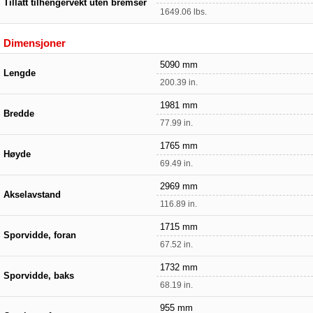
Tillatt tilhengervekt uten bremser
1649.06 lbs.
Dimensjoner
5090 mm
Lengde
200.39 in.
1981 mm
Bredde
77.99 in.
1765 mm
Høyde
69.49 in.
2969 mm
Akselavstand
116.89 in.
1715 mm
Sporvidde, foran
67.52 in.
1732 mm
Sporvidde, baks
68.19 in.
955 mm