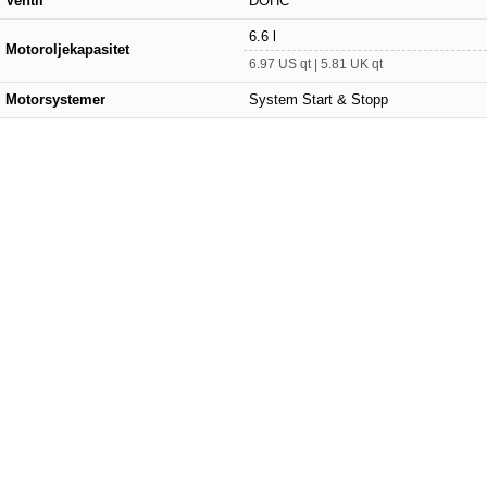
Ventil
DOHC
6.6 l
Motoroljekapasitet
6.97 US qt | 5.81 UK qt
Motorsystemer
System Start & Stopp