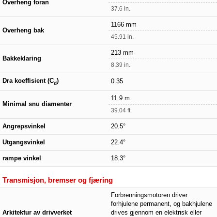
Overheng foran
37.6 in.
1166 mm
Overheng bak
45.91 in.
213 mm
Bakkeklaring
8.39 in.
Dra koeffisient (C
)
0.35
d
11.9 m
Minimal snu diamenter
39.04 ft.
Angrepsvinkel
20.5°
Utgangsvinkel
22.4°
rampe vinkel
18.3°
Transmisjon, bremser og fjæring
Forbrenningsmotoren driver
forhjulene permanent, og bakhjulene
Arkitektur av drivverket
drives gjennom en elektrisk eller