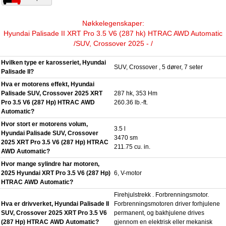
Nøkkelegenskaper:
Hyundai Palisade II XRT Pro 3.5 V6 (287 hk) HTRAC AWD Automatic
/SUV, Crossover 2025 - /
Hvilken type er karosseriet, Hyundai
SUV, Crossover , 5 dører, 7 seter
Palisade II?
Hva er motorens effekt, Hyundai
Palisade SUV, Crossover 2025 XRT
287 hk, 353 Hm
Pro 3.5 V6 (287 Hp) HTRAC AWD
260.36 lb.-ft.
Automatic?
Hvor stort er motorens volum,
3.5 l
Hyundai Palisade SUV, Crossover
3470 sm
2025 XRT Pro 3.5 V6 (287 Hp) HTRAC
211.75 cu. in.
AWD Automatic?
Hvor mange sylindre har motoren,
2025 Hyundai XRT Pro 3.5 V6 (287 Hp)
6, V-motor
HTRAC AWD Automatic?
Firehjulstrekk . Forbrenningsmotor.
Hva er drivverket, Hyundai Palisade II
Forbrenningsmotoren driver forhjulene
SUV, Crossover 2025 XRT Pro 3.5 V6
permanent, og bakhjulene drives
(287 Hp) HTRAC AWD Automatic?
gjennom en elektrisk eller mekanisk