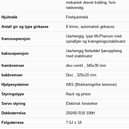
mekanisk drevet kobling, hvis
nødvendig.
Hjultrekk
Firehjulstrekk
Antall gir og type girkasse
8 trinns, automatisk girkasse
Uavhengig, type McPherson med
framsuspensjon
spiralfjær og krængningsstabilisator
Uavhengig flerleddet fjæroppheng
baksuspensjon
med stabilisator
frambremser
disc-ventil , 345x30 mm
bakbremser
Disc , 325x20 mm
Hjelpesystemer
ABS (Blokkeringsfrie bremser)
Styringstype
Rack og pinion
Servo styring
Elektrisk forsterker
Dekkstørrelse
255/60 R18 108H
Felgstørrese
7.5J x 18