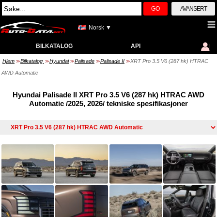
GO
AVANSERT
Norsk ▼
BILKATALOG
API
Hjem
Bilkatalog
Hyundai
Palisade
Palisade II
XRT Pro 3.5 V6 (287 hk) HTRAC
>>
>>
>>
>>
>>
AWD Automatic
Hyundai Palisade II XRT Pro 3.5 V6 (287 hk) HTRAC AWD
Automatic /2025, 2026/ tekniske spesifikasjoner