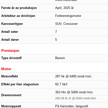
Første år av produksjon
April, 2025 år
Arkitektur av drivlinjen
Forbrenningsmotor
Karosserityper
SUV, Crossover
Antall seter
7
Antall dører
5
Prestasjon
Type drivstoff
Bensin
Motor
Motoreffekt
287 hk @ 6400 omdr./min.
Effekt per liter slagvolum
82.7 hk/l
353 Hm @ 5000 omdr./min.
Dreiemoment
260.36 lb.-ft. @ 5000 omdr./min.
Motoroppsett
På framsiden, langsstilt