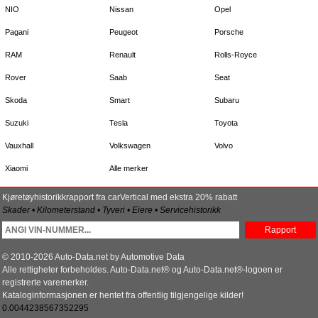
NIO
Nissan
Opel
Pagani
Peugeot
Porsche
RAM
Renault
Rolls-Royce
Rover
Saab
Seat
Skoda
Smart
Subaru
Suzuki
Tesla
Toyota
Vauxhall
Volkswagen
Volvo
Xiaomi
Alle merker
Kjøretøyhistorikkrapport fra carVertical med ekstra 20% rabatt
Skader • Kilometerstand • Tyveri • Eiere • Servicehistorikk
Rapport
© 2010-2026 Auto-Data.net by Automotive Data
Alle rettigheter forbeholdes. Auto-Data.net® og Auto-Data.net®-logoen er
registrerte varemerker.
Kataloginformasjonen er hentet fra offentlig tilgjengelige kilder!
0.0044238567352295