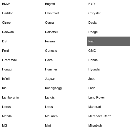
BMW
Bugatti
BYD
Cadillac
Chevrolet
Chrysler
Citroen
Cupra
Dacia
Daewoo
Daihatsu
Dodge
DS
Ferrari
Fiat
Ford
Genesis
GMC
Great Wall
Haval
Honda
Hongqi
Hummer
Hyundai
Infiniti
Jaguar
Jeep
Kia
Koenigsegg
Lada
Lamborghini
Lancia
Land Rover
Lexus
Lotus
Maserati
Mazda
McLaren
Mercedes-Benz
MG
Mini
Mitsubishi