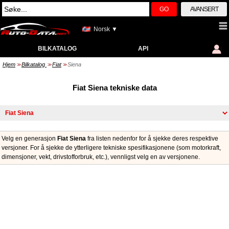
GO
AVANSERT
Norsk ▼
BILKATALOG
API
Hjem
Bilkatalog
Fiat
Siena
>>
>>
>>
Fiat Siena tekniske data
Velg en generasjon
Fiat Siena
fra listen nedenfor for å sjekke deres respektive
versjoner. For å sjekke de ytterligere tekniske spesifikasjonene (som motorkraft,
dimensjoner, vekt, drivstofforbruk, etc.), vennligst velg en av versjonene.