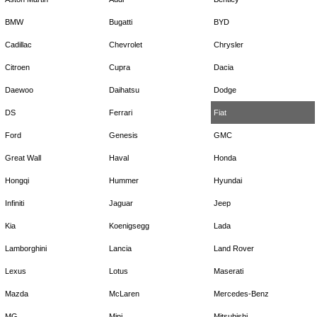
BMW
Bugatti
BYD
Cadillac
Chevrolet
Chrysler
Citroen
Cupra
Dacia
Daewoo
Daihatsu
Dodge
DS
Ferrari
Fiat
Ford
Genesis
GMC
Great Wall
Haval
Honda
Hongqi
Hummer
Hyundai
Infiniti
Jaguar
Jeep
Kia
Koenigsegg
Lada
Lamborghini
Lancia
Land Rover
Lexus
Lotus
Maserati
Mazda
McLaren
Mercedes-Benz
MG
Mini
Mitsubishi