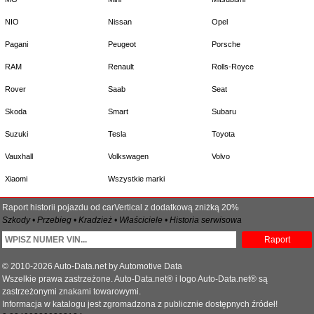
NIO
Nissan
Opel
Pagani
Peugeot
Porsche
RAM
Renault
Rolls-Royce
Rover
Saab
Seat
Skoda
Smart
Subaru
Suzuki
Tesla
Toyota
Vauxhall
Volkswagen
Volvo
Xiaomi
Wszystkie marki
Raport historii pojazdu od carVertical z dodatkową zniżką 20%
Szkody • Przebieg • Kradzież • Właściciele • Historia serwisowa
Raport
© 2010-2026 Auto-Data.net by Automotive Data
Wszelkie prawa zastrzeżone. Auto-Data.net® i logo Auto-Data.net® są
zastrzeżonymi znakami towarowymi.
Informacja w katalogu jest zgromadzona z publicznie dostępnych źródeł!