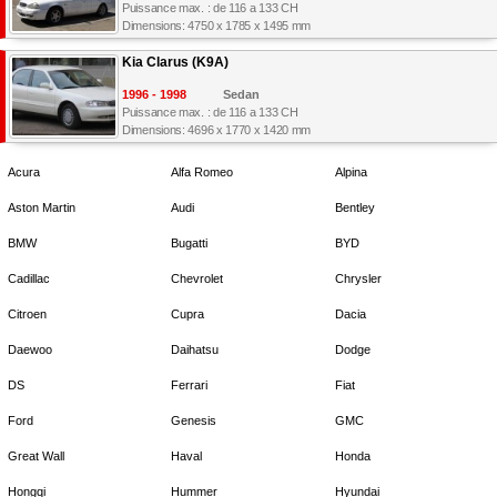
Puissance max. : de 116 a 133 CH
Dimensions: 4750 x 1785 x 1495 mm
Kia Clarus (K9A)
1996 - 1998
Sedan
Puissance max. : de 116 a 133 CH
Dimensions: 4696 x 1770 x 1420 mm
Acura
Alfa Romeo
Alpina
Aston Martin
Audi
Bentley
BMW
Bugatti
BYD
Cadillac
Chevrolet
Chrysler
Citroen
Cupra
Dacia
Daewoo
Daihatsu
Dodge
DS
Ferrari
Fiat
Ford
Genesis
GMC
Great Wall
Haval
Honda
Hongqi
Hummer
Hyundai