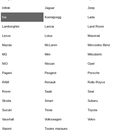
Infiniti
Jaguar
Jeep
Kia
Koenigsegg
Lada
Lamborghini
Lancia
Land Rover
Lexus
Lotus
Maserati
Mazda
McLaren
Mercedes-Benz
MG
Mini
Mitsubishi
NIO
Nissan
Opel
Pagani
Peugeot
Porsche
RAM
Renault
Rolls-Royce
Rover
Saab
Seat
Skoda
Smart
Subaru
Suzuki
Tesla
Toyota
Vauxhall
Volkswagen
Volvo
Xiaomi
Toutes marques