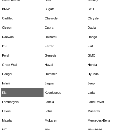
BMW
Bugatti
BYD
Cadillac
Chevrolet
Chrysler
Citroen
Cupra
Dacia
Daewoo
Daihatsu
Dodge
DS
Ferrari
Fiat
Ford
Genesis
GMC
Great Wall
Haval
Honda
Hongqi
Hummer
Hyundai
Infiniti
Jaguar
Jeep
Kia
Koenigsegg
Lada
Lamborghini
Lancia
Land Rover
Lexus
Lotus
Maserati
Mazda
McLaren
Mercedes-Benz
MG
Mini
Mitsubishi