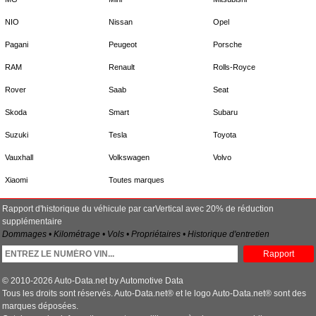
NIO
Nissan
Opel
Pagani
Peugeot
Porsche
RAM
Renault
Rolls-Royce
Rover
Saab
Seat
Skoda
Smart
Subaru
Suzuki
Tesla
Toyota
Vauxhall
Volkswagen
Volvo
Xiaomi
Toutes marques
Rapport d'historique du véhicule par carVertical avec 20% de réduction
supplémentaire
Dommages • Kilométrage • Vols • Propriétaires • Historique d'entretien
Rapport
© 2010-2026 Auto-Data.net by Automotive Data
Tous les droits sont réservés. Auto-Data.net® et le logo Auto-Data.net® sont des
marques déposées.