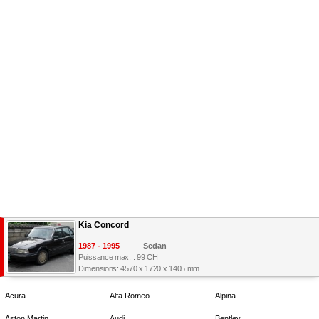
Kia Concord
1987 - 1995
Sedan
Puissance max. : 99 CH
Dimensions: 4570 x 1720 x 1405 mm
Acura
Alfa Romeo
Alpina
Aston Martin
Audi
Bentley