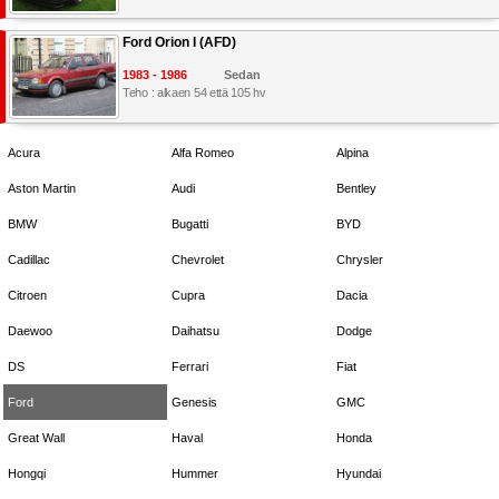
Ford Orion I (AFD)
1983 - 1986
Sedan
Teho : alkaen 54 että 105 hv
Acura
Alfa Romeo
Alpina
Aston Martin
Audi
Bentley
BMW
Bugatti
BYD
Cadillac
Chevrolet
Chrysler
Citroen
Cupra
Dacia
Daewoo
Daihatsu
Dodge
DS
Ferrari
Fiat
Ford
Genesis
GMC
Great Wall
Haval
Honda
Hongqi
Hummer
Hyundai