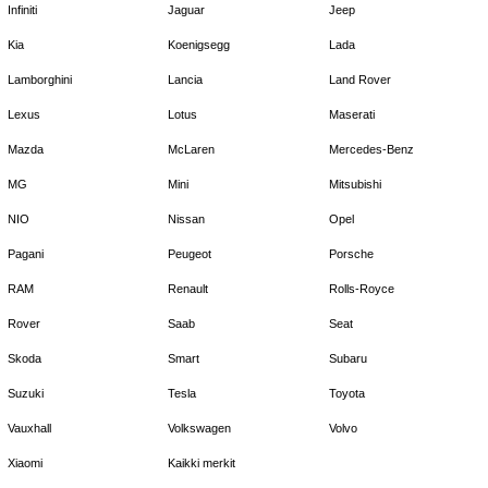
Infiniti
Jaguar
Jeep
Kia
Koenigsegg
Lada
Lamborghini
Lancia
Land Rover
Lexus
Lotus
Maserati
Mazda
McLaren
Mercedes-Benz
MG
Mini
Mitsubishi
NIO
Nissan
Opel
Pagani
Peugeot
Porsche
RAM
Renault
Rolls-Royce
Rover
Saab
Seat
Skoda
Smart
Subaru
Suzuki
Tesla
Toyota
Vauxhall
Volkswagen
Volvo
Xiaomi
Kaikki merkit