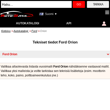
GO
TARKKA
Suomi ▼
AUTOKATALOGI
API
Kotisivu
Autokatalogi
Ford
Orion
>>
>>
>>
Tekniset tiedot Ford Orion
Valitkaa allaolevasta listasta vuosimalli
Ford Orion
nähdäksenne vastaavat mallit.
Valitkaa yksi malleista ja voitte tarkistaa sen teknisiä lisätietoja (esim. moottorin
teho, koko, paino, polttoaineenkulutus jne.)