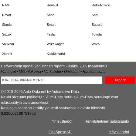
RAM
Renault
Rolls-Royce
Rover
Saab
Seat
Skoda
Smart
Subaru
Suzuki
Tesla
Toyota
Vauxhall
Volkswagen
Volvo
Xiaomi
Kaikki merkit
CarVerticalin ajoneuvohistorian raportti - lisäksi 20% lisäalennus
Vahingot • Mittarilukema • Varkaudet • Omistajat • Huoltohistoria
Raportti
© 2010-2026 Auto-Data.net by Automotive Data
Kaikki oikeudet pidätetään. Auto-Data.net® ja Auto-Data.net®-logo ovat
rekisteröityjä tavaramerkkejä.
Katalogin tiedot on kerätty yleisesti saatavissa olevista lähteistä
0.020608186721802
Yhteystiedot
Henkilötietojen salassapito
Car Spesc API
Käyttöehdot