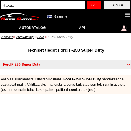
GO
TARKKA
Suomi ▼
AUTOKATALOGI
API
Kotisivu
Autokatalogi
Ford
F-250 Super Duty
>>
>>
>>
Tekniset tiedot Ford F-250 Super Duty
Valitkaa allaolevasta listasta vuosimalli
Ford F-250 Super Duty
nähdäksenne
vastaavat mallit. Valitkaa yksi malleista ja voitte tarkistaa sen teknisiä lisätietoja
(esim. moottorin teho, koko, paino, polttoaineenkulutus jne.)