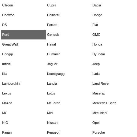
Citroen
Cupra
Dacia
Daewoo
Daihatsu
Dodge
DS
Ferrari
Fiat
Ford
Genesis
GMC
Great Wall
Haval
Honda
Hongqi
Hummer
Hyundai
Infiniti
Jaguar
Jeep
Kia
Koenigsegg
Lada
Lamborghini
Lancia
Land Rover
Lexus
Lotus
Maserati
Mazda
McLaren
Mercedes-Benz
MG
Mini
Mitsubishi
NIO
Nissan
Opel
Pagani
Peugeot
Porsche