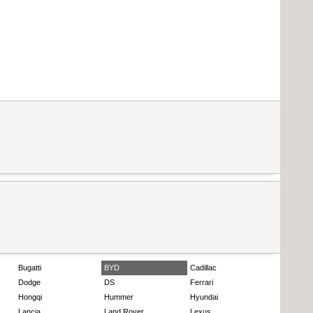
Bugatti
BYD
Cadillac
Dodge
DS
Ferrari
Hongqi
Hummer
Hyundai
Lancia
Land Rover
Lexus