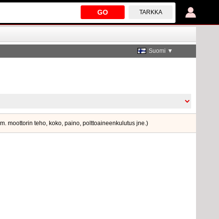
GO
TARKKA
Suomi ▼
sim. moottorin teho, koko, paino, polttoaineenkulutus jne.)