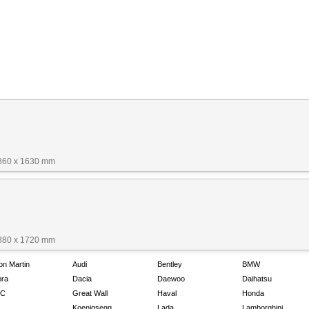
1860 x 1630 mm
1880 x 1720 mm
on Martin
Audi
Bentley
BMW
ra
Dacia
Daewoo
Daihatsu
C
Great Wall
Haval
Honda
Koenigsegg
Lada
Lamborghini