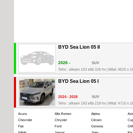
BYD Sea Lion 05 II
2026 -
SUV
Teho : alkaen 163 että 326 hv
|
Mitat: 4620 x 
BYD Sea Lion 05 I
2024 - 2026
SUV
Teho : alkaen 163 että 218 hv
|
Mitat: 4710 x 
Acura
Alfa Romeo
Alpina
Ast
Chevrolet
Chrysler
Citroen
Cup
Fiat
Ford
Genesis
GM
Infiniti
Jaguar
Jeep
Kia