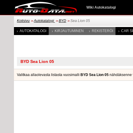
Wiki Autokatalogi
Kotisivu
Autokatalogi
BYD
Sea Lion 05
>>
>>
>>
AUTOKATALOGI
KIRJAUTUMINEN
REKISTERÖI
CAR S
Valitkaa allaolevasta listasta vuosimalli
BYD Sea Lion 05
nähdäksenne vas