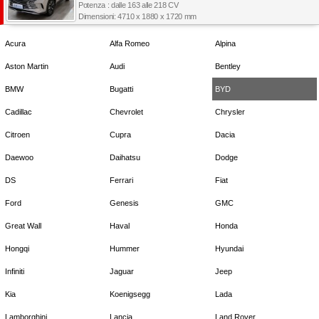
Potenza : dalle 163 alle 218 CV
Dimensioni: 4710 x 1880 x 1720 mm
Acura
Alfa Romeo
Alpina
Aston Martin
Audi
Bentley
BMW
Bugatti
BYD
Cadillac
Chevrolet
Chrysler
Citroen
Cupra
Dacia
Daewoo
Daihatsu
Dodge
DS
Ferrari
Fiat
Ford
Genesis
GMC
Great Wall
Haval
Honda
Hongqi
Hummer
Hyundai
Infiniti
Jaguar
Jeep
Kia
Koenigsegg
Lada
Lamborghini
Lancia
Land Rover