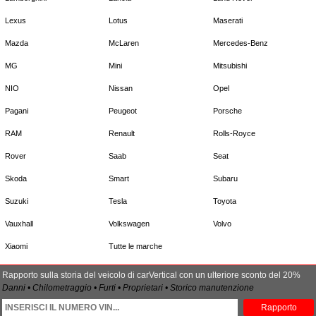
Lexus
Lotus
Maserati
Mazda
McLaren
Mercedes-Benz
MG
Mini
Mitsubishi
NIO
Nissan
Opel
Pagani
Peugeot
Porsche
RAM
Renault
Rolls-Royce
Rover
Saab
Seat
Skoda
Smart
Subaru
Suzuki
Tesla
Toyota
Vauxhall
Volkswagen
Volvo
Xiaomi
Tutte le marche
Rapporto sulla storia del veicolo di carVertical con un ulteriore sconto del 20%
Danni • Chilometraggio • Furti • Proprietari • Storico manutenzione
Rapporto