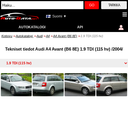
GO
TARKKA
Suomi ▼
AUTOKATALOGI
API
Kotisivu
Autokatalogi
Audi
A4
A4 Avant (B6 8E)
1.9 TDI (115 hv)
>>
>>
>>
>>
>>
Tekniset tiedot Audi A4 Avant (B6 8E) 1.9 TDI (115 hv) /2004/