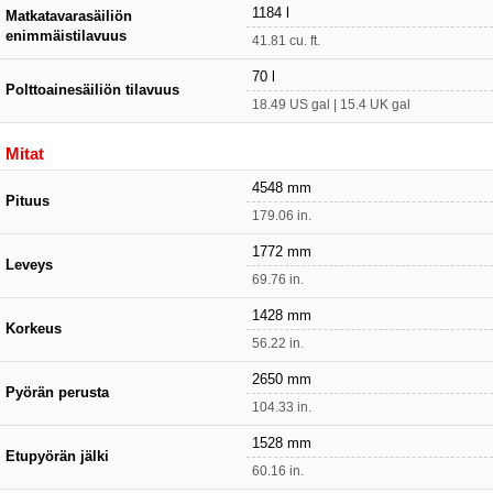
1184 l
Matkatavarasäiliön
enimmäistilavuus
41.81 cu. ft.
70 l
Polttoainesäiliön tilavuus
18.49 US gal | 15.4 UK gal
Mitat
4548 mm
Pituus
179.06 in.
1772 mm
Leveys
69.76 in.
1428 mm
Korkeus
56.22 in.
2650 mm
Pyörän perusta
104.33 in.
1528 mm
Etupyörän jälki
60.16 in.