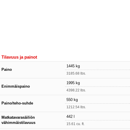
Tilavuus ja painot
1445 kg
Paino
3185.68 lbs.
1995 kg
Enimmäispaino
4398.22 lbs.
550 kg
Paino/teho-suhde
1212.54 lbs.
442 l
Matkatavarasäiliön
vähimmäistilavuus
15.61 cu. ft.