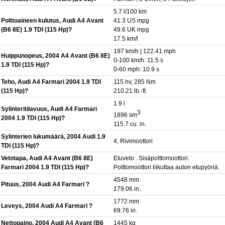
5.7 l/100 km
Polttoaineen kulutus, Audi A4 Avant
41.3 US mpg
(B6 8E) 1.9 TDI (115 Hp)?
49.6 UK mpg
17.5 km/l
197 km/h | 122.41 mph
Huippunopeus, 2004 A4 Avant (B6 8E)
0-100 km/h: 11.5 s
1.9 TDI (115 Hp)?
0-60 mph: 10.9 s
Teho, Audi A4 Farmari 2004 1.9 TDI
115 hv, 285 Nm
(115 Hp)?
210.21 lb.-ft.
1.9 l
Sylinteritilavuus, Audi A4 Farmari
3
1896 sm
2004 1.9 TDI (115 Hp)?
115.7 cu. in.
Sylinterien lukumäärä, 2004 Audi 1.9
4, Rivimoottori
TDI (115 Hp)?
Vetotapa, Audi A4 Avant (B6 8E)
Etuveto . Sisäpolttomoottori.
Farmari 2004 1.9 TDI (115 Hp)?
Polttomoottori liikuttaa auton etupyöriä.
4548 mm
Pituus, 2004 Audi A4 Farmari ?
179.06 in.
1772 mm
Leveys, 2004 Audi A4 Farmari ?
69.76 in.
Nettopaino, 2004 Audi A4 Avant (B6
1445 kg