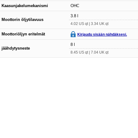
Kaasunjakelumekanismi
OHC
3.8 l
Moottorin öljytilavuus
4.02 US qt | 3.34 UK qt
Moottoriöljyn eritelmät
Kirjaudu sisään nähdäksesi.
8 l
jäähdytysneste
8.45 US qt | 7.04 UK qt