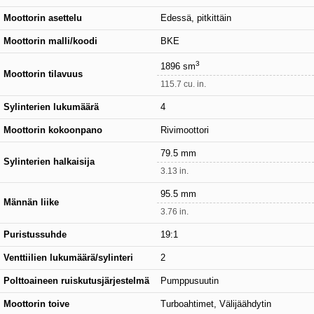
Moottorin asettelu
Edessä, pitkittäin
Moottorin malli/koodi
BKE
3
1896 sm
Moottorin tilavuus
115.7 cu. in.
Sylinterien lukumäärä
4
Moottorin kokoonpano
Rivimoottori
79.5 mm
Sylinterien halkaisija
3.13 in.
95.5 mm
Männän liike
3.76 in.
Puristussuhde
19:1
Venttiilien lukumäärä/sylinteri
2
Polttoaineen ruiskutusjärjestelmä
Pumppusuutin
Moottorin toive
Turboahtimet, Välijäähdytin