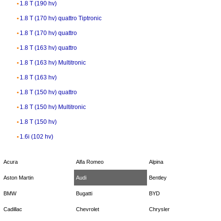
1.8 T (190 hv)
1.8 T (170 hv) quattro Tiptronic
1.8 T (170 hv) quattro
1.8 T (163 hv) quattro
1.8 T (163 hv) Multitronic
1.8 T (163 hv)
1.8 T (150 hv) quattro
1.8 T (150 hv) Multitronic
1.8 T (150 hv)
1.6i (102 hv)
Acura
Alfa Romeo
Alpina
Aston Martin
Audi
Bentley
BMW
Bugatti
BYD
Cadillac
Chevrolet
Chrysler