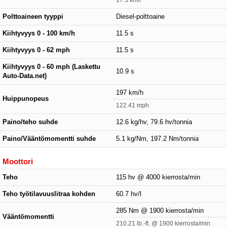
Polttoaineen tyyppi
Diesel-polttoaine
Kiihtyvyys 0 - 100 km/h
11.5 s
Kiihtyvyys 0 - 62 mph
11.5 s
Kiihtyvyys 0 - 60 mph (Laskettu
10.9 s
Auto-Data.net)
197 km/h
Huippunopeus
122.41 mph
Paino/teho suhde
12.6 kg/hv, 79.6 hv/tonnia
Paino/Vääntömomentti suhde
5.1 kg/Nm, 197.2 Nm/tonnia
Moottori
Teho
115 hv @ 4000 kierrosta/min
Teho työtilavuuslitraa kohden
60.7 hv/l
285 Nm @ 1900 kierrosta/min
Vääntömomentti
210.21 lb.-ft. @ 1900 kierrosta/min