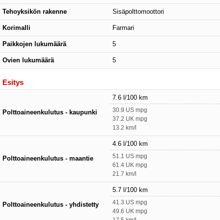
Tehoyksikön rakenne
Sisäpolttomoottori
Korimalli
Farmari
Paikkojen lukumäärä
5
Ovien lukumäärä
5
Esitys
7.6 l/100 km
30.9 US mpg
Polttoaineenkulutus - kaupunki
37.2 UK mpg
13.2 km/l
4.6 l/100 km
51.1 US mpg
Polttoaineenkulutus - maantie
61.4 UK mpg
21.7 km/l
5.7 l/100 km
41.3 US mpg
Polttoaineenkulutus - yhdistetty
49.6 UK mpg
17.5 km/l