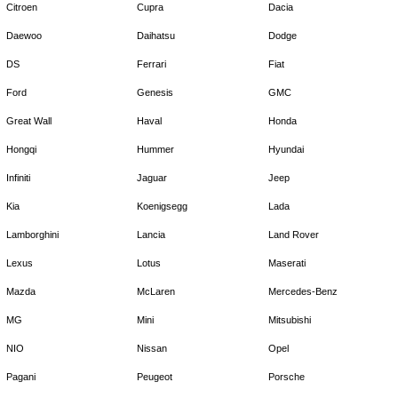
Citroen
Cupra
Dacia
Daewoo
Daihatsu
Dodge
DS
Ferrari
Fiat
Ford
Genesis
GMC
Great Wall
Haval
Honda
Hongqi
Hummer
Hyundai
Infiniti
Jaguar
Jeep
Kia
Koenigsegg
Lada
Lamborghini
Lancia
Land Rover
Lexus
Lotus
Maserati
Mazda
McLaren
Mercedes-Benz
MG
Mini
Mitsubishi
NIO
Nissan
Opel
Pagani
Peugeot
Porsche