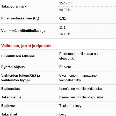
1526 mm
Takapyörän jälki
60.08 in.
Ilmanvastuskerroin (C
)
0.31
d
11.1 m
Vähimmäiskääntöhalkaisija
36.42 ft.
Vaihteisto, jarrut ja ripustus
Polttomoottori liikuttaa auton
Liikkumisen rakenne
etupyöriä.
Pyörän ohjaus
Etuveto
Vaihteiden lukumäärä ja
5 vaihteinen, manuaalinen
vaihteiston tyyppi
vaihdelaatikko
Etujousitus
Itsenäinen monilenkkijousitus
Takajousitus
Itsenäinen monilenkkijousitus
Etujarrut
Tuuletetut levyt
Takajarrut
Levy