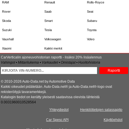
RAM
Renault
Rolls-Royce
Rover
Saab
Seat
Skoda
Smart
Subaru
Suzuki
Tesla
Toyota
Vauxhall
Volkswagen
Volvo
Xiaomi
Kaikki merkit
CarVerticalin ajoneuvohistorian raportti - lisäksi 20% lisäalennus
Vahingot • Mittarilukema • Varkaudet • Omistajat • Huoltohistoria
Raportti
© 2010-2026 Auto-Data.net by Automotive Data
Kaikki oikeudet pidätetään. Auto-Data.net® ja Auto-Data.net®-logo ovat
rekisteröityjä tavaramerkkejä.
Katalogin tiedot on kerätty yleisesti saatavissa olevista lähteistä
0.0031960010528564
Yhteystiedot
Henkilötietojen salassapito
Car Spesc API
Käyttöehdot