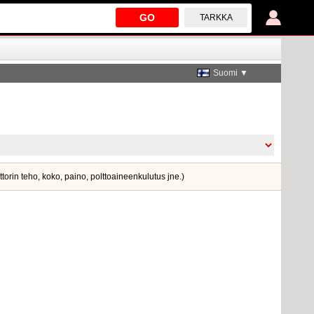
GO
TARKKA
Suomi ▼
ttorin teho, koko, paino, polttoaineenkulutus jne.)