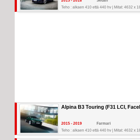
2015 - 2018
Sedan
Teho : alkaen 410 että 440 hv
|
Mitat: 4632 x 
Alpina B3 Touring (F31 LCI, Facel
2015 - 2019
Farmari
Teho : alkaen 410 että 440 hv
|
Mitat: 4632 x 