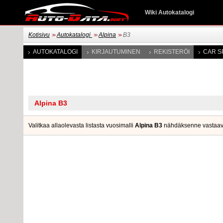
Wiki Autokatalogi
Kotisivu
Autokatalogi
Alpina
B3
>>
>>
>>
AUTOKATALOGI
KIRJAUTUMINEN
REKISTERÖI
CAR S
Valitkaa allaolevasta listasta vuosimalli
Alpina B3
nähdäksenne vastaavat m