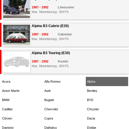
1987 - 1992
Limousine
Max. Motorleistung : 204 PS
Alpina B3 Cabrio (E30)
1987 - 1992
Cabriolet
Max. Motorleistung : 204 PS
Alpina B3 Touring (E30)
1987 - 1992
Kombi
Max. Motorleistung : 204 PS
Acura
Alfa Romeo
Alpina
Aston Martin
Audi
Bentley
BMW
Bugatti
BYD
Cadillac
Chevrolet
Chrysler
Citroen
Cupra
Dacia
Daewoo
Daihatsu
Dodge