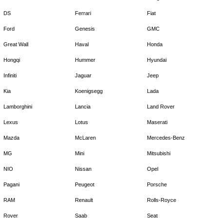
DS
Ferrari
Fiat
Ford
Genesis
GMC
Great Wall
Haval
Honda
Hongqi
Hummer
Hyundai
Infiniti
Jaguar
Jeep
Kia
Koenigsegg
Lada
Lamborghini
Lancia
Land Rover
Lexus
Lotus
Maserati
Mazda
McLaren
Mercedes-Benz
MG
Mini
Mitsubishi
NIO
Nissan
Opel
Pagani
Peugeot
Porsche
RAM
Renault
Rolls-Royce
Rover
Saab
Seat