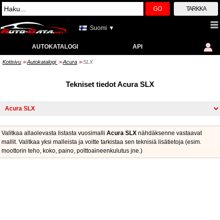
GO
TARKKA
Suomi ▼
AUTOKATALOGI
API
Kotisivu
Autokatalogi
Acura
SLX
>>
>>
>>
Tekniset tiedot Acura SLX
Valitkaa allaolevasta listasta vuosimalli
Acura SLX
nähdäksenne vastaavat
mallit. Valitkaa yksi malleista ja voitte tarkistaa sen teknisiä lisätietoja (esim.
moottorin teho, koko, paino, polttoaineenkulutus jne.)