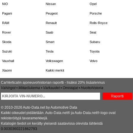
NIO
Nissan
Opel
Pagani
Peugeot
Porsche
RAM
Renault
Rolls-Royce
Rover
Saab
Seat
Skoda
Smart
Subaru
Suzuki
Tesla
Toyota
Vauxhall
Volkswagen
Volvo
Xiaomi
Kaikki merkit
CarVerticalin ajoneuvohistorian raportti - lisäksi 20% lisäalennus
Vahingot • Mittarilukema • Varkaudet • Omistajat • Huoltohistoria
Raportti
© 2010-2026 Auto-Data.net by Automotive Data
Kaikki oikeudet pidätetään. Auto-Data.net® ja Auto-Data.net®-logo ovat
rekisteröityjä tavaramerkkejä.
Katalogin tiedot on kerätty yleisesti saatavissa olevista lähteistä
0.0030360221862793