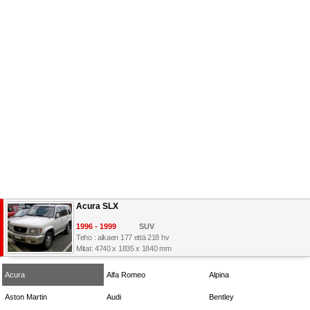
Acura SLX
1996 - 1999
SUV
Teho : alkaen 177 että 218 hv
Mitat: 4740 x 1835 x 1840 mm
Acura
Alfa Romeo
Alpina
Aston Martin
Audi
Bentley