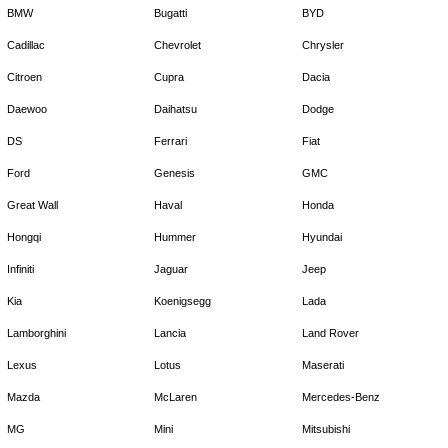
BMW
Bugatti
BYD
Cadillac
Chevrolet
Chrysler
Citroen
Cupra
Dacia
Daewoo
Daihatsu
Dodge
DS
Ferrari
Fiat
Ford
Genesis
GMC
Great Wall
Haval
Honda
Hongqi
Hummer
Hyundai
Infiniti
Jaguar
Jeep
Kia
Koenigsegg
Lada
Lamborghini
Lancia
Land Rover
Lexus
Lotus
Maserati
Mazda
McLaren
Mercedes-Benz
MG
Mini
Mitsubishi