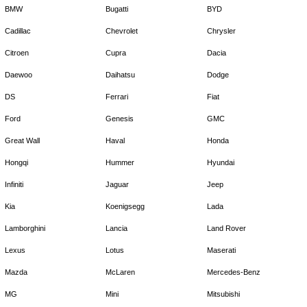
BMW
Bugatti
BYD
Cadillac
Chevrolet
Chrysler
Citroen
Cupra
Dacia
Daewoo
Daihatsu
Dodge
DS
Ferrari
Fiat
Ford
Genesis
GMC
Great Wall
Haval
Honda
Hongqi
Hummer
Hyundai
Infiniti
Jaguar
Jeep
Kia
Koenigsegg
Lada
Lamborghini
Lancia
Land Rover
Lexus
Lotus
Maserati
Mazda
McLaren
Mercedes-Benz
MG
Mini
Mitsubishi