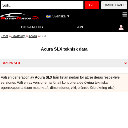
GO
AVANCERAD
Svenska ▼
BILKATALOG
API
Hem
Bilkatalog
Acura
SLX
>>
>>
>>
Acura SLX teknisk data
Välj en generation av
Acura SLX
från listan nedan för att se deras respektive
versioner. Välj en av versionerna för att kontrollera de övriga tekniska
egenskaperna (som motorkraft, dimensioner, vikt, bränsleförbrukning etc.).