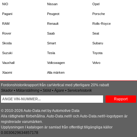
NIO
Nissan
Opel
Pagani
Peugeot
Porsche
RAM
Renault
Rolls-Royce
Rover
Saab
Seat
Skoda
Smart
Subaru
Suzuki
Tesla
Toyota
Vauxhall
Volkswagen
Volvo
Xiaomi
Alla märken
Fordonshistorikrapport från carVertical med ytterligare 20% rabatt
Skador • Mätarställning • Stöld • Ägare • Servicehistorik
Rapport
© 2010-2026 Auto-Data.net by Automotive Data
Alla rättigheter förbehållna. Auto-Data.net® och Auto-Data.net®-logotypen är
registrerade varumärken.
Upplysningen I katalogen är samlad från offentligt tillgängliga källor
0.0030629634857178