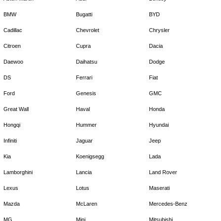
BMW
Bugatti
BYD
Cadillac
Chevrolet
Chrysler
Citroen
Cupra
Dacia
Daewoo
Daihatsu
Dodge
DS
Ferrari
Fiat
Ford
Genesis
GMC
Great Wall
Haval
Honda
Hongqi
Hummer
Hyundai
Infiniti
Jaguar
Jeep
Kia
Koenigsegg
Lada
Lamborghini
Lancia
Land Rover
Lexus
Lotus
Maserati
Mazda
McLaren
Mercedes-Benz
MG
Mini
Mitsubishi