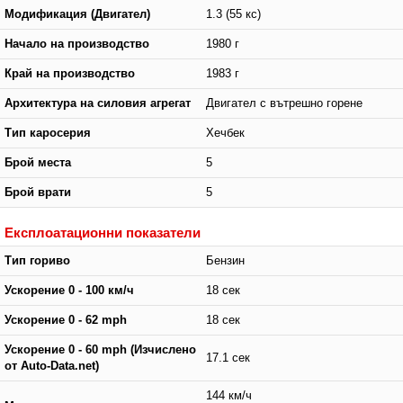
Модификация (Двигател)
1.3 (55 кс)
Начало на производство
1980 г
Край на производство
1983 г
Архитектура на силовия агрегат
Двигател с вътрешно горене
Тип каросерия
Хечбек
Брой места
5
Брой врати
5
Експлоатационни показатели
Тип гориво
Бензин
Ускорение 0 - 100 км/ч
18 сек
Ускорение 0 - 62 mph
18 сек
Ускорение 0 - 60 mph (Изчислено
17.1 сек
от Auto-Data.net)
144 км/ч