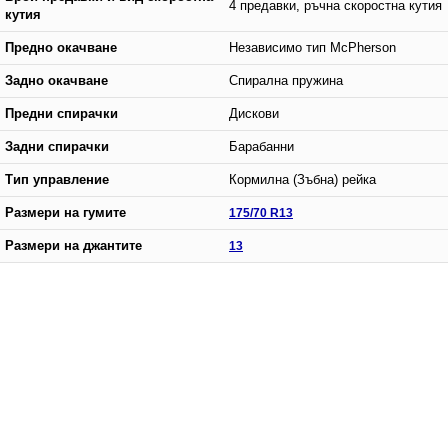
4 предавки, ръчна скоростна кутия
кутия
Предно окачване
Независимо тип McPherson
Задно окачване
Спирална пружина
Предни спирачки
Дискови
Задни спирачки
Барабанни
Тип управление
Кормилна (Зъбна) рейка
Размери на гумите
175/70 R13
Размери на джантите
13