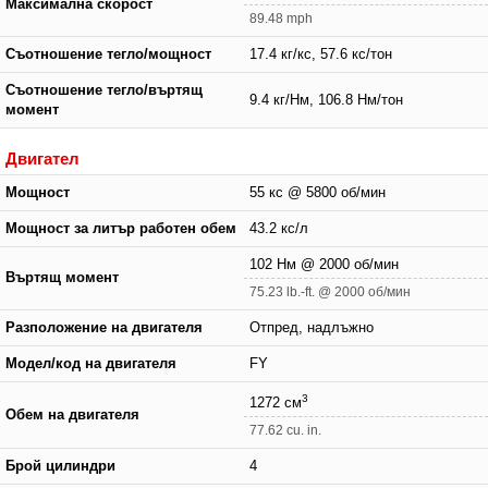
Максимална скорост
89.48 mph
Съотношение тегло/мощност
17.4 кг/кс, 57.6 кс/тон
Съотношение тегло/въртящ
9.4 кг/Нм, 106.8 Нм/тон
момент
Двигател
Мощност
55 кс @ 5800 об/мин
Мощност за литър работен обем
43.2 кс/л
102 Нм @ 2000 об/мин
Въртящ момент
75.23 lb.-ft. @ 2000 об/мин
Разположение на двигателя
Отпред, надлъжно
Модел/код на двигателя
FY
3
1272 см
Обем на двигателя
77.62 cu. in.
Брой цилиндри
4