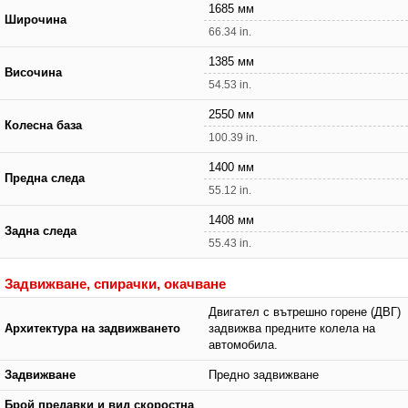
1685 мм
Широчина
66.34 in.
1385 мм
Височина
54.53 in.
2550 мм
Колесна база
100.39 in.
1400 мм
Предна следа
55.12 in.
1408 мм
Задна следа
55.43 in.
Задвижване, спирачки, окачване
Двигател с вътрешно горене (ДВГ)
Архитектура на задвижването
задвижва предните колела на
автомобила.
Задвижване
Предно задвижване
Брой предавки и вид скоростна