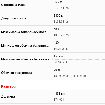
955 кг
Собствена маса
2105.41 lbs.
1435 кг
Допустима маса
3163.63 lbs.
480 кг
Максимална товароносимост
1058.22 lbs.
480 л
Минимален обем на багажника
16.95 cu. ft.
1542 л
Максимален обем на багажника
54.46 cu. ft.
70 л
Обем на резервоара
18.49 US gal | 15.4 UK gal
Размери
4435 мм
Дължина
174.61 in.