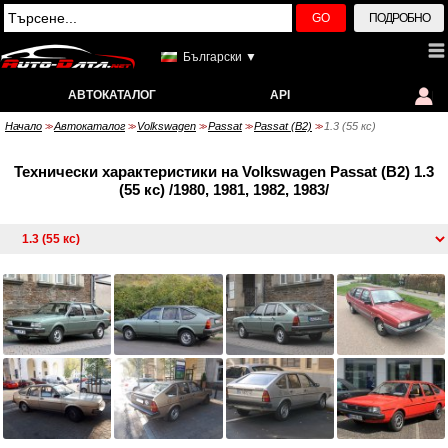
GO
ПОДРОБНО
Български ▼
АВТОКАТАЛОГ
API
Начало
Автокаталог
Volkswagen
Passat
Passat (B2)
1.3 (55 кс)
>>
>>
>>
>>
>>
Технически характеристики на Volkswagen Passat (B2) 1.3
(55 кс) /1980, 1981, 1982, 1983/