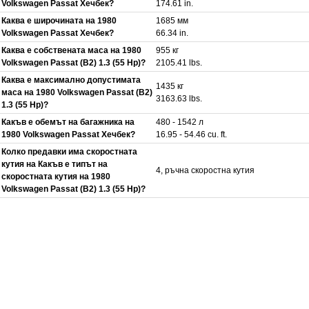
Volkswagen Passat Хечбек?
174.61 in.
Каква е широчината на 1980
1685 мм
Volkswagen Passat Хечбек?
66.34 in.
Каква е собствената маса на 1980
955 кг
Volkswagen Passat (B2) 1.3 (55 Hp)?
2105.41 lbs.
Каква е максимално допустимата
1435 кг
маса на 1980 Volkswagen Passat (B2)
3163.63 lbs.
1.3 (55 Hp)?
Какъв е обемът на багажника на
480 - 1542 л
1980 Volkswagen Passat Хечбек?
16.95 - 54.46 cu. ft.
Колко предавки има скоростната
кутия на Какъв е типът на
4, ръчна скоростна кутия
скоростната кутия на 1980
Volkswagen Passat (B2) 1.3 (55 Hp)?