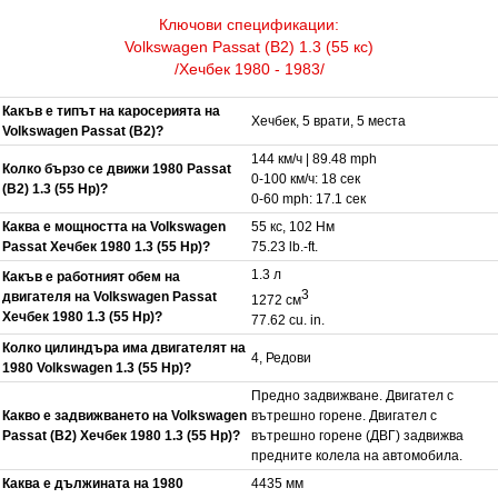
Ключови спецификации:
Volkswagen Passat (B2) 1.3 (55 кс)
/Хечбек 1980 - 1983/
Какъв е типът на каросерията на
Хечбек, 5 врати, 5 места
Volkswagen Passat (B2)?
144 км/ч | 89.48 mph
Колко бързо се движи 1980 Passat
0-100 км/ч: 18 сек
(B2) 1.3 (55 Hp)?
0-60 mph: 17.1 сек
Каква е мощността на Volkswagen
55 кс, 102 Нм
Passat Хечбек 1980 1.3 (55 Hp)?
75.23 lb.-ft.
1.3 л
Какъв е работният обем на
3
двигателя на Volkswagen Passat
1272 см
Хечбек 1980 1.3 (55 Hp)?
77.62 cu. in.
Колко цилиндъра има двигателят на
4, Редови
1980 Volkswagen 1.3 (55 Hp)?
Предно задвижване. Двигател с
Какво е задвижването на Volkswagen
вътрешно горене. Двигател с
Passat (B2) Хечбек 1980 1.3 (55 Hp)?
вътрешно горене (ДВГ) задвижва
предните колела на автомобила.
Каква е дължината на 1980
4435 мм