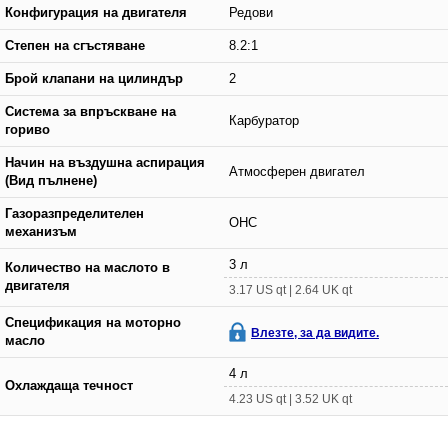
Конфигурация на двигателя
Редови
Степен на сгъстяване
8.2:1
Брой клапани на цилиндър
2
Система за впръскване на
Карбуратор
гориво
Начин на въздушна аспирация
Атмосферен двигател
(Вид пълнене)
Газоразпределителен
OHC
механизъм
3 л
Количество на маслото в
двигателя
3.17 US qt | 2.64 UK qt
Спецификация на моторно
Влезте, за да видите.
масло
4 л
Охлаждаща течност
4.23 US qt | 3.52 UK qt