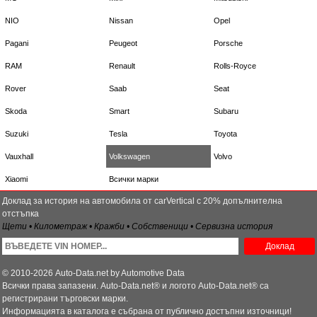
NIO
Nissan
Opel
Pagani
Peugeot
Porsche
RAM
Renault
Rolls-Royce
Rover
Saab
Seat
Skoda
Smart
Subaru
Suzuki
Tesla
Toyota
Vauxhall
Volkswagen
Volvo
Xiaomi
Всички марки
Доклад за история на автомобила от carVertical с 20% допълнителна
отстъпка
Щети • Километраж • Кражби • Собственици • Сервизна история
Доклад
© 2010-2026 Auto-Data.net by Automotive Data
Всички права запазени. Auto-Data.net® и логото Auto-Data.net® са
регистрирани търговски марки.
Информацията в каталога е събрана от публично достъпни източници!