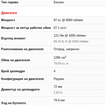
Тип гориво
Бензин
Двигател
Мощност
87 кс @ 6000 об/мин
Мощност за литър работен обем
67.1 кс/л
121 Нм @ 4200 об/мин
Въртящ момент
89.25 lb.-ft. @ 4200 об/мин
Разположение на двигателя
Отпред, напречно
3
1296 см
Обем на двигателя
79.09 cu. in.
Брой цилиндри
4
Конфигурация на двигателя
Редови
72 мм
Диаметър на цилиндрите
2.83 in.
79.6 мм
Ход на буталото