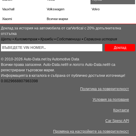
Vauxhall
Volkswagen
Volvo
Xiaomi
Всички марки
Доклад за история на автомобила от carVertical с 20% допълнителна
отстъпка
Щети • Километраж • Кражби • Собственици • Сервизна история
Доклад
© 2010-2026 Auto-Data.net by Automotive Data
Всички права запазени. Auto-Data.net® и логото Auto-Data.net® са
регистрирани търговски марки.
Информацията в каталога е събрана от публично достъпни източници!
0.0029668807983398
Политика за поверителност
Условия за ползване
Контакти
Car Spesc API
Промяна на настройките за поверителност