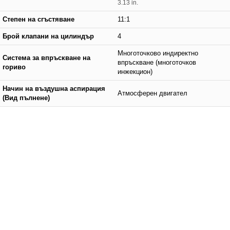
3.13 in.
Степен на сгъстяване
11:1
Брой клапани на цилиндър
4
Многоточково индиректно
Система за впръскване на
впръскване (многоточков
гориво
инжекцион)
Начин на въздушна аспирация
Атмосферен двигател
(Вид пълнене)