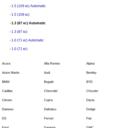
1.5 (109 кс) Automatic
1.5 (109 кс)
1.3 (87 кс) Automatic
1.3 (87 кс)
1.0 (71 кс) Automatic
1.0 (71 кс)
Acura
Alfa Romeo
Alpina
Aston Martin
Audi
Bentley
BMW
Bugatti
BYD
Cadillac
Chevrolet
Chrysler
Citroen
Cupra
Dacia
Daewoo
Daihatsu
Dodge
DS
Ferrari
Fiat
Ford
Genesis
GMC