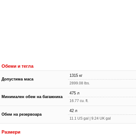
Обеми и тегла
1315 кг
Допустима маса
2899.08 lbs.
475 л
Минимален обем на багажника
16.77 cu. ft.
42 л
Обем на резервоара
11.1 US gal | 9.24 UK gal
Размери