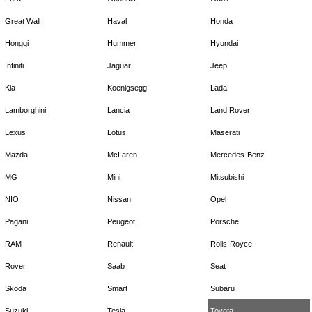
Great Wall
Haval
Honda
Hongqi
Hummer
Hyundai
Infiniti
Jaguar
Jeep
Kia
Koenigsegg
Lada
Lamborghini
Lancia
Land Rover
Lexus
Lotus
Maserati
Mazda
McLaren
Mercedes-Benz
MG
Mini
Mitsubishi
NIO
Nissan
Opel
Pagani
Peugeot
Porsche
RAM
Renault
Rolls-Royce
Rover
Saab
Seat
Skoda
Smart
Subaru
Suzuki
Tesla
Toyota