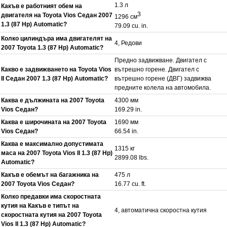
1.3 л
Какъв е работният обем на
3
двигателя на Toyota Vios Седан 2007
1296 см
1.3 (87 Hp) Automatic?
79.09 cu. in.
Колко цилиндъра има двигателят на
4, Редови
2007 Toyota 1.3 (87 Hp) Automatic?
Предно задвижване. Двигател с
Какво е задвижването на Toyota Vios
вътрешно горене. Двигател с
II Седан 2007 1.3 (87 Hp) Automatic?
вътрешно горене (ДВГ) задвижва
предните колела на автомобила.
Каква е дължината на 2007 Toyota
4300 мм
Vios Седан?
169.29 in.
Каква е широчината на 2007 Toyota
1690 мм
Vios Седан?
66.54 in.
Каква е максимално допустимата
1315 кг
маса на 2007 Toyota Vios II 1.3 (87 Hp)
2899.08 lbs.
Automatic?
Какъв е обемът на багажника на
475 л
2007 Toyota Vios Седан?
16.77 cu. ft.
Колко предавки има скоростната
кутия на Какъв е типът на
4, автоматична скоростна кутия
скоростната кутия на 2007 Toyota
Vios II 1.3 (87 Hp) Automatic?