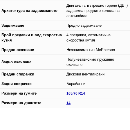
Двигател с вътрешно горене (ДВГ)
Архитектура на задвижването
задвижва предните колела на
автомобила.
Задвижване
Предно задвижване
Брой предавки и вид скоростна
4 предавки, автоматична
кутия
скоростна кутия
Предно окачване
Независимо тип McPherson
Полунезависимо пружинно
Задно окачване
окачване
Предни спирачки
Дискови вентилирани
Задни спирачки
Барабанни
Размери на гумите
165/70 R14
Размери на джантите
14