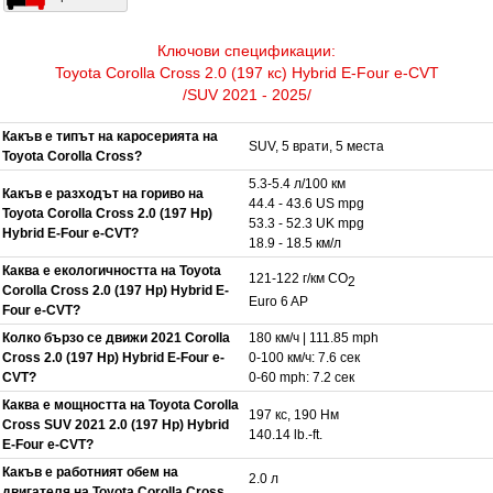
Ключови спецификации:
Toyota Corolla Cross 2.0 (197 кс) Hybrid E-Four e-CVT
/SUV 2021 - 2025/
Какъв е типът на каросерията на
SUV, 5 врати, 5 места
Toyota Corolla Cross?
5.3-5.4 л/100 км
Какъв е разходът на гориво на
44.4 - 43.6 US mpg
Toyota Corolla Cross 2.0 (197 Hp)
53.3 - 52.3 UK mpg
Hybrid E-Four e-CVT?
18.9 - 18.5 км/л
Каква е екологичността на Toyota
121-122 г/км CO
2
Corolla Cross 2.0 (197 Hp) Hybrid E-
Euro 6 AP
Four e-CVT?
Колко бързо се движи 2021 Corolla
180 км/ч | 111.85 mph
Cross 2.0 (197 Hp) Hybrid E-Four e-
0-100 км/ч: 7.6 сек
CVT?
0-60 mph: 7.2 сек
Каква е мощността на Toyota Corolla
197 кс, 190 Нм
Cross SUV 2021 2.0 (197 Hp) Hybrid
140.14 lb.-ft.
E-Four e-CVT?
Какъв е работният обем на
2.0 л
двигателя на Toyota Corolla Cross