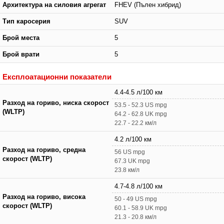
Архитектура на силовия агрегат
FHEV (Пълен хибрид)
Тип каросерия
SUV
Брой места
5
Брой врати
5
Експлоатационни показатели
4.4-4.5 л/100 км
Разход на гориво, ниска скорост
53.5 - 52.3 US mpg
(WLTP)
64.2 - 62.8 UK mpg
22.7 - 22.2 км/л
4.2 л/100 км
Разход на гориво, средна
56 US mpg
скорост (WLTP)
67.3 UK mpg
23.8 км/л
4.7-4.8 л/100 км
Разход на гориво, висока
50 - 49 US mpg
скорост (WLTP)
60.1 - 58.9 UK mpg
21.3 - 20.8 км/л