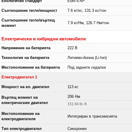
Екологичен стандарт
Euro 6 AP
Съотношение тегло/мощност
7.6 кг/кс, 131.3 кс/тон
Съотношение тегло/въртящ
7.9 кг/Нм, 126.7 Нм/тон
момент
Електрически и хибридни автомобили
Напрежение на батерията
222 В
Технология на батерията
Литиево-йонна (Li-Ion)
Местоположение на батерията
Под задните седалки
Електродвигател 1
Мощност на ел. двигател
113 кс
206 Нм
Въртящ момент на
електрическия двигател
151.94 lb.-ft.
Местоположение на
Интегриран в трансмисията
електродвигателя
Тип електродвигател
Синхронен