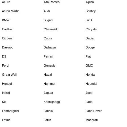
Acura
Alfa Romeo
Alpina
Aston Martin
Audi
Bentley
BMW
Bugatti
BYD
Cadillac
Chevrolet
Chrysler
Citroen
Cupra
Dacia
Daewoo
Daihatsu
Dodge
DS
Ferrari
Fiat
Ford
Genesis
GMC
Great Wall
Haval
Honda
Hongqi
Hummer
Hyundai
Infiniti
Jaguar
Jeep
Kia
Koenigsegg
Lada
Lamborghini
Lancia
Land Rover
Lexus
Lotus
Maserati