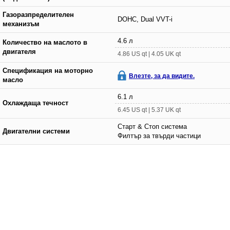
Газоразпределителен
DOHC, Dual VVT-i
механизъм
4.6 л
Количество на маслото в
двигателя
4.86 US qt | 4.05 UK qt
Спецификация на моторно
Влезте, за да видите.
масло
6.1 л
Охлаждаща течност
6.45 US qt | 5.37 UK qt
Старт & Стоп система
Двигателни системи
Филтър за твърди частици