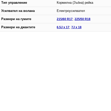
Тип управление
Кормилна (Зъбна) рейка
Усилвател на волана
Електроусилвател
Размери на гумите
215/60 R17
;
225/50 R18
Размери на джантите
6.5J x 17
;
7J x 18