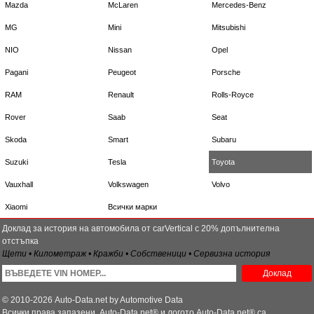
Mazda
McLaren
Mercedes-Benz
MG
Mini
Mitsubishi
NIO
Nissan
Opel
Pagani
Peugeot
Porsche
RAM
Renault
Rolls-Royce
Rover
Saab
Seat
Skoda
Smart
Subaru
Suzuki
Tesla
Toyota
Vauxhall
Volkswagen
Volvo
Xiaomi
Всички марки
Доклад за история на автомобила от carVertical с 20% допълнителна
отстъпка
Щети • Километраж • Кражби • Собственици • Сервизна история
Доклад
© 2010-2026 Auto-Data.net by Automotive Data
Всички права запазени. Auto-Data.net® и логото Auto-Data.net® са