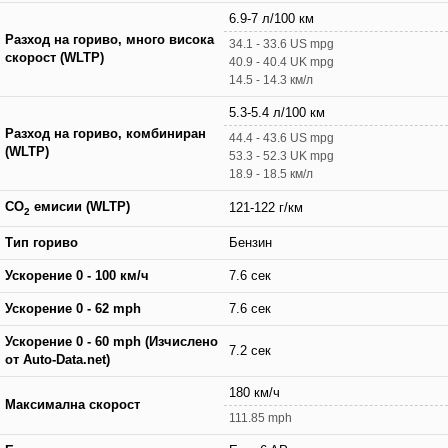
6.9-7 л/100 км
Разход на гориво, много висока
34.1 - 33.6 US mpg
скорост (WLTP)
40.9 - 40.4 UK mpg
14.5 - 14.3 км/л
5.3-5.4 л/100 км
Разход на гориво, комбиниран
44.4 - 43.6 US mpg
(WLTP)
53.3 - 52.3 UK mpg
18.9 - 18.5 км/л
CO
емисии (WLTP)
121-122 г/км
2
Тип гориво
Бензин
Ускорение 0 - 100 км/ч
7.6 сек
Ускорение 0 - 62 mph
7.6 сек
Ускорение 0 - 60 mph (Изчислено
7.2 сек
от Auto-Data.net)
180 км/ч
Максимална скорост
111.85 mph