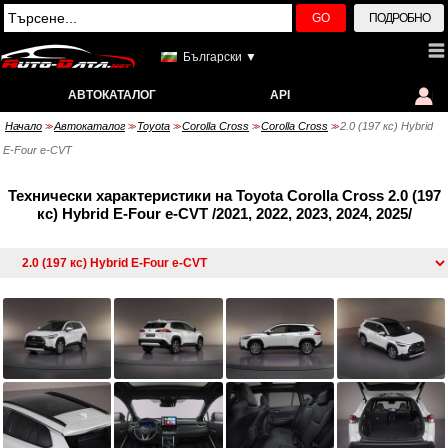
GO
ПОДРОБНО
Български ▼
АВТОКАТАЛОГ
API
Начало
Автокаталог
Toyota
Corolla Cross
Corolla Cross
2.0 (197 кс) Hybrid
>>
>>
>>
>>
>>
E-Four e-CVT
Технически характеристики на Toyota Corolla Cross 2.0 (197
кс) Hybrid E-Four e-CVT /2021, 2022, 2023, 2024, 2025/