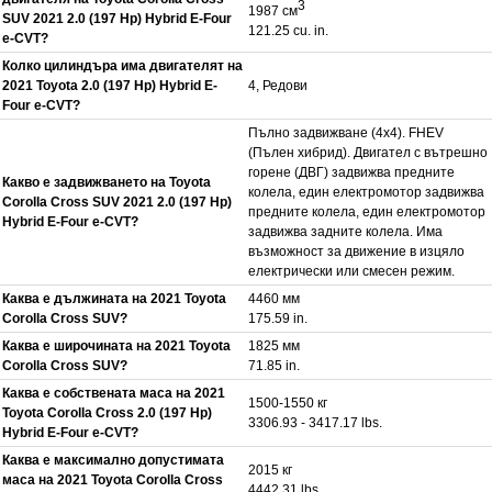
3
1987 см
SUV 2021 2.0 (197 Hp) Hybrid E-Four
121.25 cu. in.
e-CVT?
Колко цилиндъра има двигателят на
2021 Toyota 2.0 (197 Hp) Hybrid E-
4, Редови
Four e-CVT?
Пълно задвижване (4x4). FHEV
(Пълен хибрид). Двигател с вътрешно
горене (ДВГ) задвижва предните
Какво е задвижването на Toyota
колела, един електромотор задвижва
Corolla Cross SUV 2021 2.0 (197 Hp)
предните колела, един електромотор
Hybrid E-Four e-CVT?
задвижва задните колела. Има
възможност за движение в изцяло
електрически или смесен режим.
Каква е дължината на 2021 Toyota
4460 мм
Corolla Cross SUV?
175.59 in.
Каква е широчината на 2021 Toyota
1825 мм
Corolla Cross SUV?
71.85 in.
Каква е собствената маса на 2021
1500-1550 кг
Toyota Corolla Cross 2.0 (197 Hp)
3306.93 - 3417.17 lbs.
Hybrid E-Four e-CVT?
Каква е максимално допустимата
2015 кг
маса на 2021 Toyota Corolla Cross
4442.31 lbs.