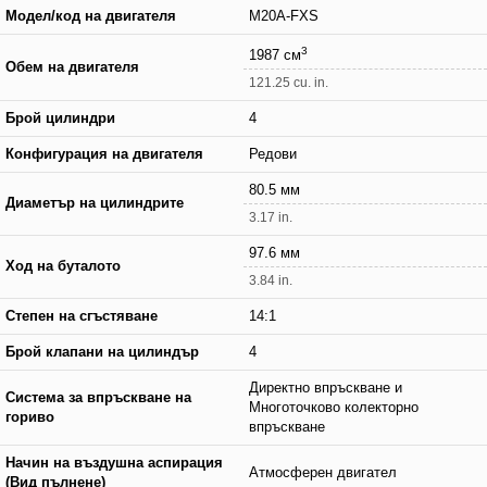
Модел/код на двигателя
M20A-FXS
3
1987 см
Обем на двигателя
121.25 cu. in.
Брой цилиндри
4
Конфигурация на двигателя
Редови
80.5 мм
Диаметър на цилиндрите
3.17 in.
97.6 мм
Ход на буталото
3.84 in.
Степен на сгъстяване
14:1
Брой клапани на цилиндър
4
Директно впръскване и
Система за впръскване на
Многоточково колекторно
гориво
впръскване
Начин на въздушна аспирация
Атмосферен двигател
(Вид пълнене)