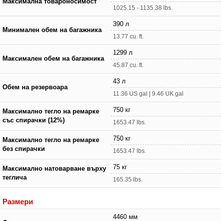
Максимална товароносимост
1025.15 - 1135.38 lbs.
390 л
Минимален обем на багажника
13.77 cu. ft.
1299 л
Максимален обем на багажника
45.87 cu. ft.
43 л
Обем на резервоара
11.36 US gal | 9.46 UK gal
750 кг
Максимално тегло на ремарке
със спирачки (12%)
1653.47 lbs.
750 кг
Максимално тегло на ремарке
без спирачки
1653.47 lbs.
75 кг
Максимално натоварване върху
теглича
165.35 lbs.
Размери
4460 мм