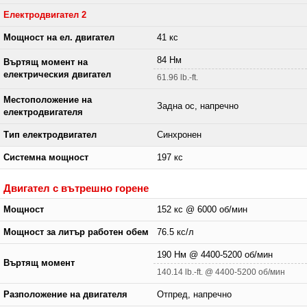
Електродвигател 2
Мощност на ел. двигател
41 кс
84 Нм
Въртящ момент на
електрическия двигател
61.96 lb.-ft.
Местоположение на
Задна ос, напречно
електродвигателя
Тип електродвигател
Синхронен
Системна мощност
197 кс
Двигател с вътрешно горене
Мощност
152 кс @ 6000 об/мин
Мощност за литър работен обем
76.5 кс/л
190 Нм @ 4400-5200 об/мин
Въртящ момент
140.14 lb.-ft. @ 4400-5200 об/мин
Разположение на двигателя
Отпред, напречно