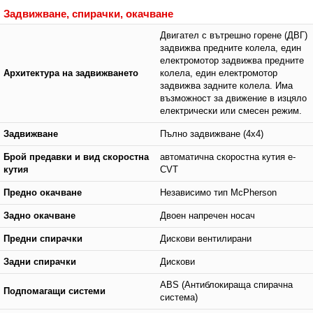
Задвижване, спирачки, окачване
Двигател с вътрешно горене (ДВГ)
задвижва предните колела, един
електромотор задвижва предните
Архитектура на задвижването
колела, един електромотор
задвижва задните колела. Има
възможност за движение в изцяло
електрически или смесен режим.
Задвижване
Пълно задвижване (4x4)
Брой предавки и вид скоростна
автоматична скоростна кутия e-
кутия
CVT
Предно окачване
Независимо тип McPherson
Задно окачване
Двоен напречен носач
Предни спирачки
Дискови вентилирани
Задни спирачки
Дискови
ABS (Антиблокираща спирачна
Подпомагащи системи
система)