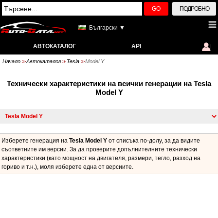
GO
ПОДРОБНО
Български ▼
АВТОКАТАЛОГ
API
Начало
Автокаталог
Tesla
Model Y
>>
>>
>>
Технически характеристики на всички генерации на Tesla
Model Y
Изберете генерация на
Tesla Model Y
от списъка по-долу, за да видите
съответните им версии. За да проверите допълнителните технически
характеристики (като мощност на двигателя, размери, тегло, разход на
гориво и т.н.), моля изберете една от версиите.