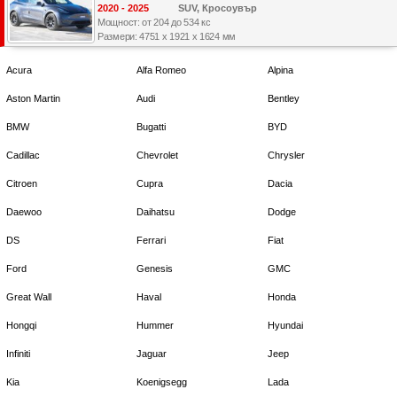
2020 - 2025
SUV, Кросоувър
Мощност: от 204 до 534 кс
Размери: 4751 x 1921 x 1624 мм
Acura
Alfa Romeo
Alpina
Aston Martin
Audi
Bentley
BMW
Bugatti
BYD
Cadillac
Chevrolet
Chrysler
Citroen
Cupra
Dacia
Daewoo
Daihatsu
Dodge
DS
Ferrari
Fiat
Ford
Genesis
GMC
Great Wall
Haval
Honda
Hongqi
Hummer
Hyundai
Infiniti
Jaguar
Jeep
Kia
Koenigsegg
Lada