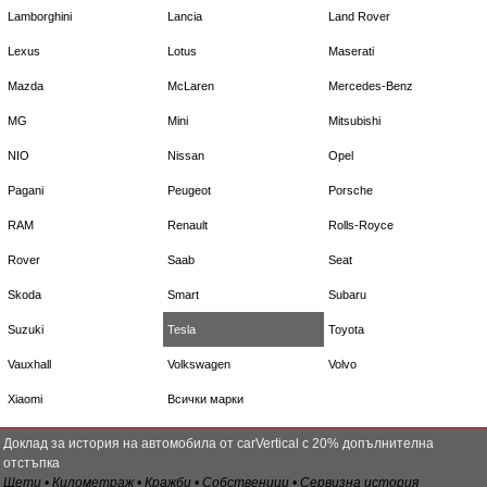
Lamborghini
Lancia
Land Rover
Lexus
Lotus
Maserati
Mazda
McLaren
Mercedes-Benz
MG
Mini
Mitsubishi
NIO
Nissan
Opel
Pagani
Peugeot
Porsche
RAM
Renault
Rolls-Royce
Rover
Saab
Seat
Skoda
Smart
Subaru
Suzuki
Tesla
Toyota
Vauxhall
Volkswagen
Volvo
Xiaomi
Всички марки
Доклад за история на автомобила от carVertical с 20% допълнителна
отстъпка
Щети • Километраж • Кражби • Собственици • Сервизна история