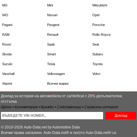
MG
Mini
Mitsubishi
NIO
Nissan
Opel
Pagani
Peugeot
Porsche
RAM
Renault
Rolls-Royce
Rover
Saab
Seat
Skoda
Smart
Subaru
Suzuki
Tesla
Toyota
Vauxhall
Volkswagen
Volvo
Xiaomi
Всички марки
Доклад за история на автомобила от carVertical с 20% допълнителна
отстъпка
Щети • Километраж • Кражби • Собственици • Сервизна история
Доклад
© 2010-2026 Auto-Data.net by Automotive Data
Всички права запазени. Auto-Data.net® и логото Auto-Data.net® са