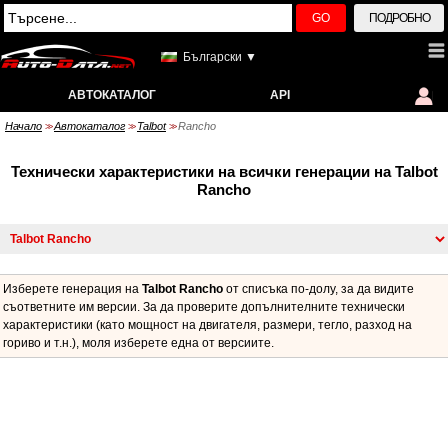
GO
ПОДРОБНО
Български ▼
АВТОКАТАЛОГ
API
Начало
Автокаталог
Talbot
Rancho
>>
>>
>>
Технически характеристики на всички генерации на Talbot
Rancho
Изберете генерация на
Talbot Rancho
от списъка по-долу, за да видите
съответните им версии. За да проверите допълнителните технически
характеристики (като мощност на двигателя, размери, тегло, разход на
гориво и т.н.), моля изберете една от версиите.