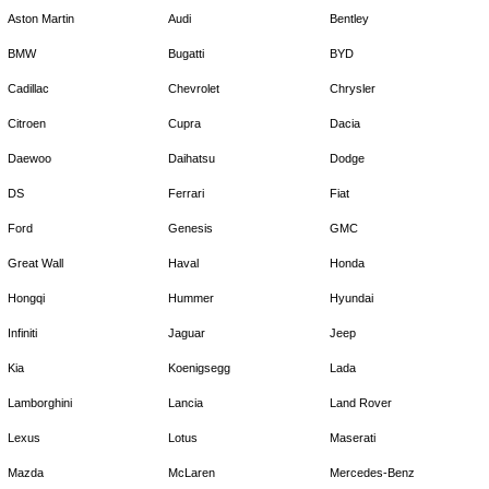
Aston Martin
Audi
Bentley
BMW
Bugatti
BYD
Cadillac
Chevrolet
Chrysler
Citroen
Cupra
Dacia
Daewoo
Daihatsu
Dodge
DS
Ferrari
Fiat
Ford
Genesis
GMC
Great Wall
Haval
Honda
Hongqi
Hummer
Hyundai
Infiniti
Jaguar
Jeep
Kia
Koenigsegg
Lada
Lamborghini
Lancia
Land Rover
Lexus
Lotus
Maserati
Mazda
McLaren
Mercedes-Benz