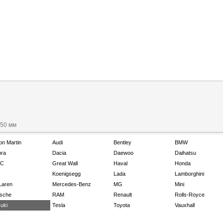
550 мм
on Martin
Audi
Bentley
BMW
ra
Dacia
Daewoo
Daihatsu
C
Great Wall
Haval
Honda
Koenigsegg
Lada
Lamborghini
Laren
Mercedes-Benz
MG
Mini
sche
RAM
Renault
Rolls-Royce
uki
Tesla
Toyota
Vauxhall