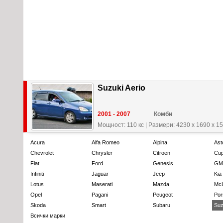
Suzuki Aerio
2001 - 2007
Комби
Мощност: 110 кс
|
Размери: 4230 x 1690 x 1
Acura
Alfa Romeo
Alpina
Ast
Chevrolet
Chrysler
Citroen
Cup
Fiat
Ford
Genesis
GM
Infiniti
Jaguar
Jeep
Kia
Lotus
Maserati
Mazda
Mc
Opel
Pagani
Peugeot
Por
Skoda
Smart
Subaru
Suz
Всички марки