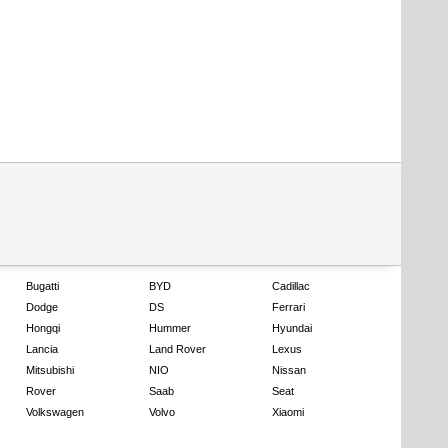
Bugatti
BYD
Cadillac
Dodge
DS
Ferrari
Hongqi
Hummer
Hyundai
Lancia
Land Rover
Lexus
Mitsubishi
NIO
Nissan
Rover
Saab
Seat
Volkswagen
Volvo
Xiaomi