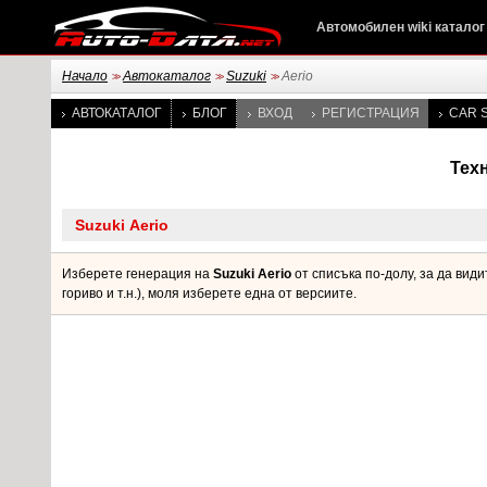
Автомобилен wiki каталог
Начало
Автокаталог
Suzuki
Aerio
>>
>>
>>
АВТОКАТАЛОГ
БЛОГ
ВХОД
РЕГИСТРАЦИЯ
CAR S
Техн
Изберете генерация на
Suzuki Aerio
от списъка по-долу, за да вид
гориво и т.н.), моля изберете една от версиите.