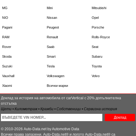
MG
Mini
Mitsubishi
NIO
Nissan
Opel
Pagani
Peugeot
Porsche
RAM
Renault
Rolls-Royce
Rover
Saab
Seat
Skoda
Smart
Subaru
Suzuki
Tesla
Toyota
Vauxhall
Volkswagen
Volvo
Xiaomi
Всички марки
Доклад за история на автомобила от carVertical с 20% допълнителна
отстъпка
Щети • Километраж • Кражби • Собственици • Сервизна история
Доклад
© 2010-2026 Auto-Data.net by Automotive Data
Всички права запазени. Auto-Data.net® и логото Auto-Data.net® са