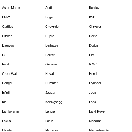
Aston Martin
Audi
Bentley
BMW
Bugatti
BYD
Cadillac
Chevrolet
Chrysler
Citroen
Cupra
Dacia
Daewoo
Daihatsu
Dodge
DS
Ferrari
Fiat
Ford
Genesis
GMC
Great Wall
Haval
Honda
Hongqi
Hummer
Hyundai
Infiniti
Jaguar
Jeep
Kia
Koenigsegg
Lada
Lamborghini
Lancia
Land Rover
Lexus
Lotus
Maserati
Mazda
McLaren
Mercedes-Benz