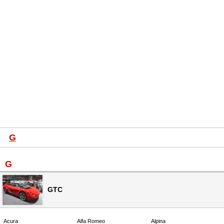
G
G
GTC
Acura
Alfa Romeo
Alpina