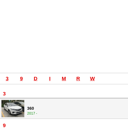
3
9
D
I
M
R
W
3
360
2017 -
9