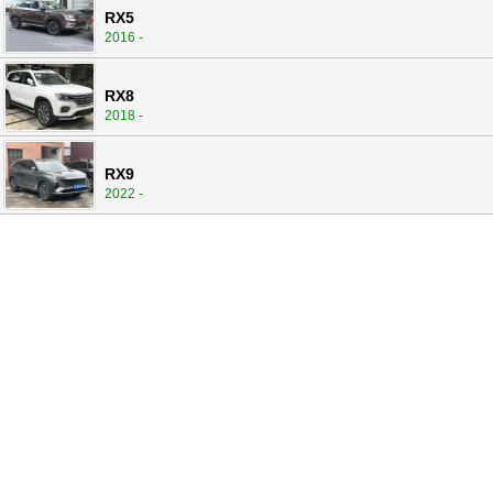
RX5
2016 -
RX8
2018 -
RX9
2022 -