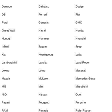
Daewoo
Daihatsu
Dodge
DS
Ferrari
Fiat
Ford
Genesis
GMC
Great Wall
Haval
Honda
Hongqi
Hummer
Hyundai
Infiniti
Jaguar
Jeep
Kia
Koenigsegg
Lada
Lamborghini
Lancia
Land Rover
Lexus
Lotus
Maserati
Mazda
McLaren
Mercedes-Benz
MG
Mini
Mitsubishi
NIO
Nissan
Opel
Pagani
Peugeot
Porsche
RAM
Renault
Rolls-Royce