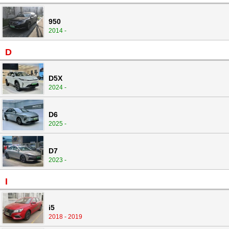
950
2014 -
D
D5X
2024 -
D6
2025 -
D7
2023 -
I
i5
2018 - 2019