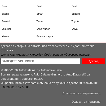
Rover
Saab
Seat
Skoda
Smart
Subaru
Suzuki
Tesla
Toyota
Vauxhall
Volkswagen
Volvo
Xiaomi
Всички марки
Доклад за история на автомобила от carVertical с 20% допълнителна
отстъпка
Щети • Километраж • Кражби • Собственици • Сервизна история
Доклад
© 2010-2026 Auto-Data.net by Automotive Data
Всички права запазени. Auto-Data.net® и логото Auto-Data.net® са
регистрирани търговски марки.
Информацията в каталога е събрана от публично достъпни източници!
0.0026381015777588
Политика за поверителност
Условия за ползване