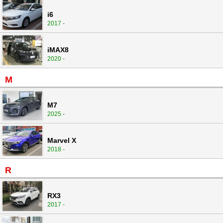
i6
2017 -
iMAX8
2020 -
M
M7
2025 -
Marvel X
2018 -
R
RX3
2017 -