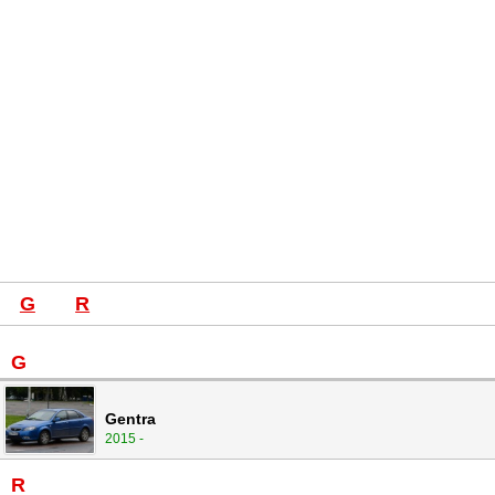
G
R
G
Gentra
2015 -
R