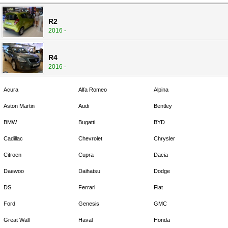
R2
2016 -
R4
2016 -
Acura
Alfa Romeo
Alpina
Aston Martin
Audi
Bentley
BMW
Bugatti
BYD
Cadillac
Chevrolet
Chrysler
Citroen
Cupra
Dacia
Daewoo
Daihatsu
Dodge
DS
Ferrari
Fiat
Ford
Genesis
GMC
Great Wall
Haval
Honda