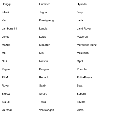
Hongqi
Hummer
Hyundai
Infiniti
Jaguar
Jeep
Kia
Koenigsegg
Lada
Lamborghini
Lancia
Land Rover
Lexus
Lotus
Maserati
Mazda
McLaren
Mercedes-Benz
MG
Mini
Mitsubishi
NIO
Nissan
Opel
Pagani
Peugeot
Porsche
RAM
Renault
Rolls-Royce
Rover
Saab
Seat
Skoda
Smart
Subaru
Suzuki
Tesla
Toyota
Vauxhall
Volkswagen
Volvo