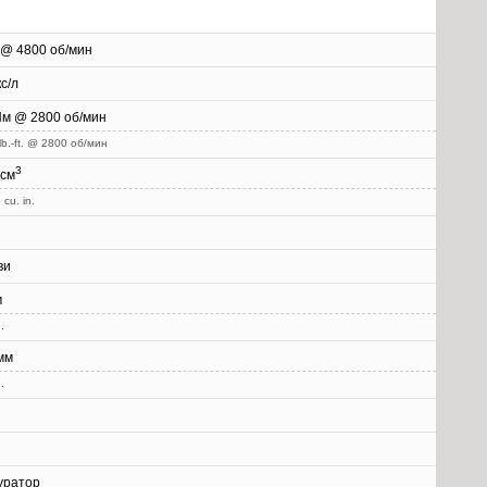
 @ 4800 об/мин
кс/л
Нм @ 2800 об/мин
lb.-ft. @ 2800 об/мин
3
 см
 cu. in.
ви
м
.
мм
.
уратор