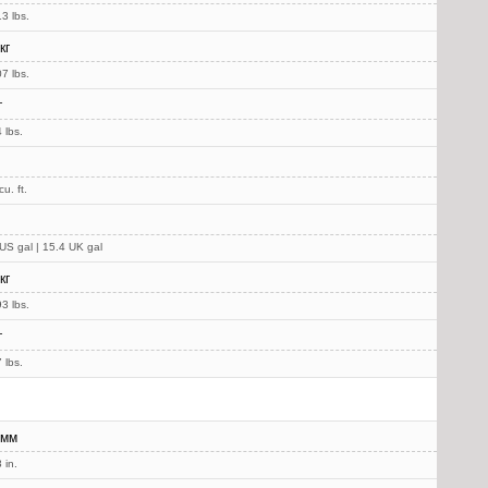
3 lbs.
кг
7 lbs.
г
 lbs.
u. ft.
US gal | 15.4 UK gal
кг
3 lbs.
г
 lbs.
 мм
 in.