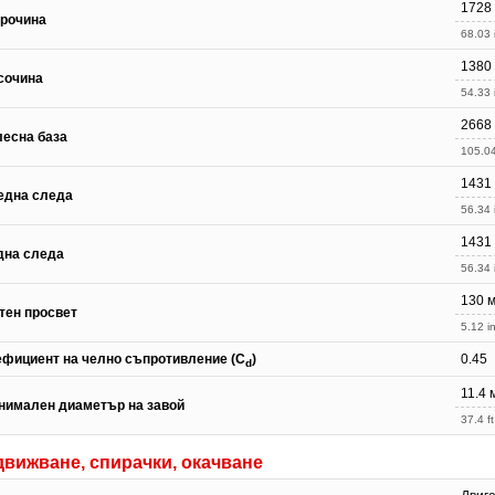
1728
рочина
68.03 
1380
сочина
54.33 
2668
лесна база
105.04
1431
една следа
56.34 
1431
дна следа
56.34 
130 
тен просвет
5.12 in
ефициент на челно съпротивление (C
)
0.45
d
11.4 
нимален диаметър на завой
37.4 ft
движване, спирачки, окачване