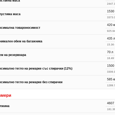
бствена маса
2447.1
1530 
пустима маса
3373.0
420 к
ксимална товароносимост
925.94
435 л
нимален обем на багажника
15.36 c
70 л
ем на резервоара
18.49 
1500 
ксимално тегло на ремарке със спирачки (12%)
3306.9
585 к
ксимално тегло на ремарке без спирачки
1289.7
змери
4607
лжина
181.38