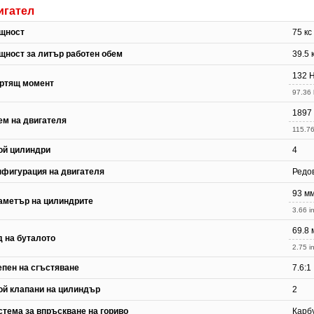
игател
щност
75 кс
щност за литър работен обем
39.5 
132 
ртящ момент
97.36 
1897
ем на двигателя
115.76
ой цилиндри
4
нфигурация на двигателя
Редо
93 м
аметър на цилиндрите
3.66 in
69.8 
д на буталото
2.75 in
епен на сгъстяване
7.6:1
ой клапани на цилиндър
2
стема за впръскване на гориво
Карб