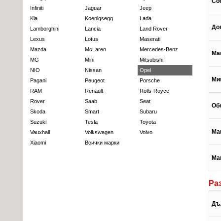
Со
Infiniti
Jaguar
Jeep
Kia
Koenigsegg
Lada
До
Lamborghini
Lancia
Land Rover
Lexus
Lotus
Maserati
Mazda
McLaren
Mercedes-Benz
Ма
MG
Mini
Mitsubishi
NIO
Nissan
Opel
Ми
Pagani
Peugeot
Porsche
RAM
Renault
Rolls-Royce
Rover
Saab
Seat
Об
Skoda
Smart
Subaru
Suzuki
Tesla
Toyota
Ма
Vauxhall
Volkswagen
Volvo
Xiaomi
Всички марки
Ма
Ра
Дъ