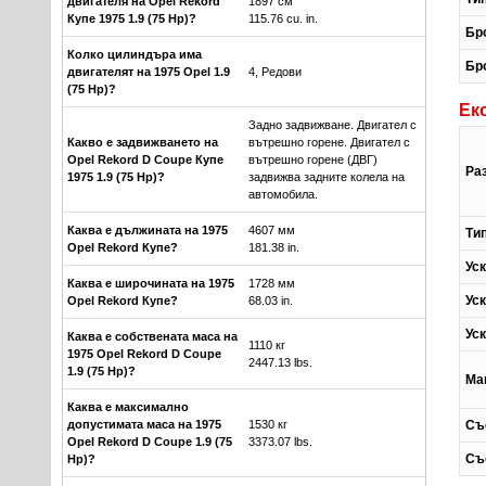
двигателя на Opel Rekord
1897 см
Купе 1975 1.9 (75 Hp)?
115.76 cu. in.
Бр
Колко цилиндъра има
Бр
двигателят на 1975 Opel 1.9
4, Редови
(75 Hp)?
Ек
Задно задвижване. Двигател с
Какво е задвижването на
вътрешно горене. Двигател с
Opel Rekord D Coupe Купе
вътрешно горене (ДВГ)
Ра
1975 1.9 (75 Hp)?
задвижва задните колела на
автомобила.
Каква е дължината на 1975
4607 мм
Ти
Opel Rekord Купе?
181.38 in.
Уск
Каква е широчината на 1975
1728 мм
Уск
Opel Rekord Купе?
68.03 in.
Уск
Каква е собствената маса на
1110 кг
1975 Opel Rekord D Coupe
2447.13 lbs.
1.9 (75 Hp)?
Ма
Каква е максимално
допустимата маса на 1975
1530 кг
Съ
Opel Rekord D Coupe 1.9 (75
3373.07 lbs.
Съ
Hp)?