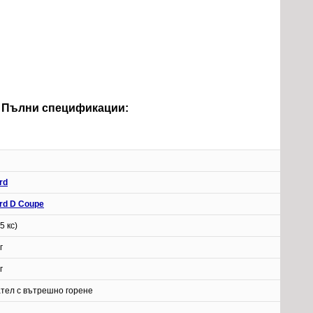
) - Пълни спецификации:
rd
rd D Coupe
5 кс)
г
г
ател с вътрешно горене