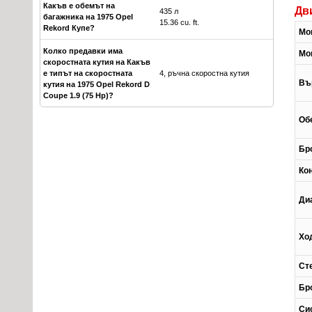
Какъв е обемът на
Дв
435 л
багажника на 1975 Opel
15.36 cu. ft.
Rekord Купе?
Мо
Колко предавки има
Мо
скоростната кутия на Какъв
е типът на скоростната
4, ръчна скоростна кутия
Въ
кутия на 1975 Opel Rekord D
Coupe 1.9 (75 Hp)?
Об
Бр
Ко
Ди
Хо
Ст
Бр
Си