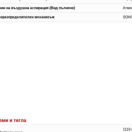
чин на въздушна аспирация (Вид пълнене)
Атмо
зоразпределителен механизъм
SOH
еми и тегла
1110 