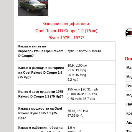
Ключови спецификации:
Opel Rekord D Coupe 1.9 (75 кс)
/Купе 1975 - 1977/
Какъв е типът на
каросерията на Opel Rekord
Купе, 2 врати, 5 места
D Coupe?
Ос
10.9 л/100 км
Ма
Какъв е разходът на гориво
21.6 US mpg
на Opel Rekord D Coupe 1.9
25.9 UK mpg
Мо
(75 Hp)?
9.2 км/л
Ге
155 км/ч | 96.31 mph
Колко бързо се движи 1975
0-100 км/ч: 16.5 сек
Мо
Rekord D Coupe 1.9 (75 Hp)?
0-60 mph: 15.7 сек
На
Каква е мощността на Opel
75 кс, 132 Нм
Rekord Купе 1975 1.9 (75
Кр
97.36 lb.-ft.
Hp)?
Ар
Какъв е работният обем на
1.9 л
Ти
3