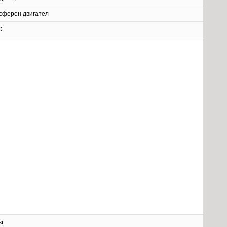
сферен двигател
C
кг