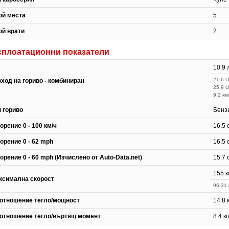
ой места
5
ой врати
2
сплоатационни показатели
10.9 
21.6 
зход на гориво - комбиниран
25.9 
9.2 км
п гориво
Бенз
орение 0 - 100 км/ч
16.5 
орение 0 - 62 mph
16.5 
орение 0 - 60 mph (Изчислено от Auto-Data.net)
15.7 
155 к
ксимална скорост
96.31
отношение тегло/мощност
14.8 к
отношение тегло/въртящ момент
8.4 к