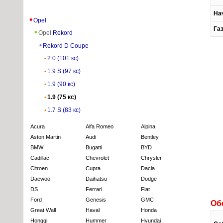
На
Opel
Га
Opel
Rekord
Rekord D Coupe
2.0 (101 кс)
1.9 S (97 кс)
1.9 (90 кс)
1.9 (75 кс)
1.7 S (83 кс)
Acura
Alfa Romeo
Alpina
Aston Martin
Audi
Bentley
BMW
Bugatti
BYD
Cadillac
Chevrolet
Chrysler
Citroen
Cupra
Dacia
Daewoo
Daihatsu
Dodge
DS
Ferrari
Fiat
Ford
Genesis
GMC
Об
Great Wall
Haval
Honda
Hongqi
Hummer
Hyundai