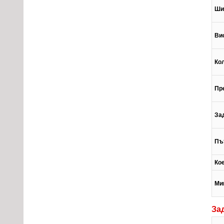
Ши
Ви
Ко
Пр
За
Пъ
Ко
Ми
За