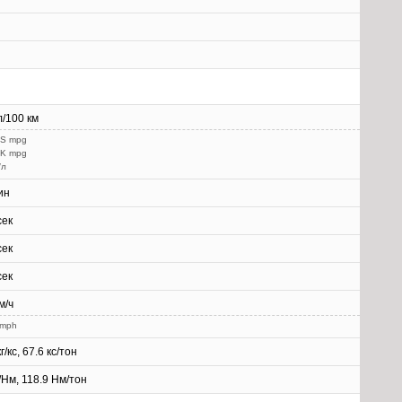
л/100 км
US mpg
UK mpg
/л
ин
сек
сек
сек
м/ч
 mph
г/кс, 67.6 кс/тон
г/Нм, 118.9 Нм/тон