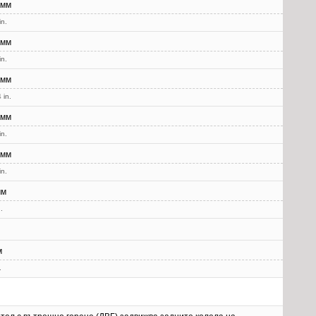
 мм
in.
 мм
in.
 мм
 in.
 мм
in.
 мм
in.
мм
.
м
.