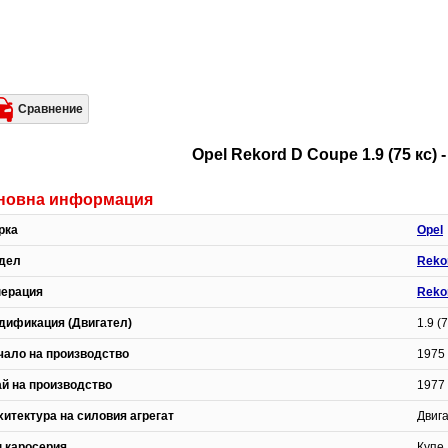
Сравнение
Opel Rekord D Coupe 1.9 (75 кс
новна информация
рка
Opel
дел
Reko
нерация
Reko
дификация (Двигател)
1.9 (7
чало на производство
1975 
ай на производство
1977 
хитектура на силовия агрегат
Двиг
п каросерия
Купе