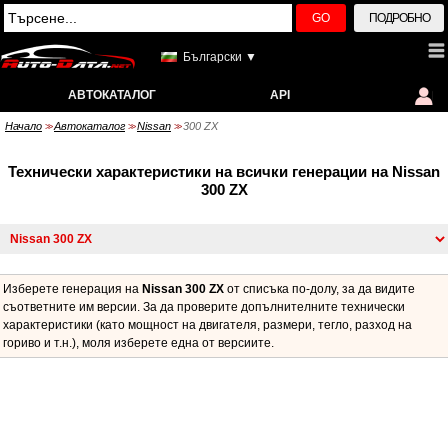
GO
ПОДРОБНО
Български ▼
АВТОКАТАЛОГ
API
Начало
Автокаталог
Nissan
300 ZX
>>
>>
>>
Технически характеристики на всички генерации на Nissan
300 ZX
Изберете генерация на
Nissan 300 ZX
от списъка по-долу, за да видите
съответните им версии. За да проверите допълнителните технически
характеристики (като мощност на двигателя, размери, тегло, разход на
гориво и т.н.), моля изберете една от версиите.