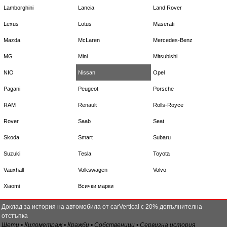
Lamborghini
Lancia
Land Rover
Lexus
Lotus
Maserati
Mazda
McLaren
Mercedes-Benz
MG
Mini
Mitsubishi
NIO
Nissan
Opel
Pagani
Peugeot
Porsche
RAM
Renault
Rolls-Royce
Rover
Saab
Seat
Skoda
Smart
Subaru
Suzuki
Tesla
Toyota
Vauxhall
Volkswagen
Volvo
Xiaomi
Всички марки
Доклад за история на автомобила от carVertical с 20% допълнителна
отстъпка
Щети • Километраж • Кражби • Собственици • Сервизна история