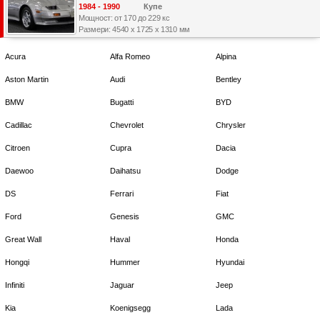
1984 - 1990
Купе
Мощност: от 170 до 229 кс
Размери: 4540 x 1725 x 1310 мм
Acura
Alfa Romeo
Alpina
Aston Martin
Audi
Bentley
BMW
Bugatti
BYD
Cadillac
Chevrolet
Chrysler
Citroen
Cupra
Dacia
Daewoo
Daihatsu
Dodge
DS
Ferrari
Fiat
Ford
Genesis
GMC
Great Wall
Haval
Honda
Hongqi
Hummer
Hyundai
Infiniti
Jaguar
Jeep
Kia
Koenigsegg
Lada