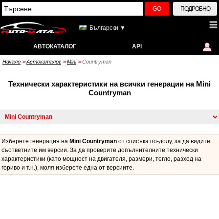
GO
ПОДРОБНО
Български ▼
АВТОКАТАЛОГ
API
Начало
Автокаталог
Mini
Countryman
>>
>>
>>
Технически характеристики на всички генерации на Mini
Countryman
Изберете генерация на
Mini Countryman
от списъка по-долу, за да видите
съответните им версии. За да проверите допълнителните технически
характеристики (като мощност на двигателя, размери, тегло, разход на
гориво и т.н.), моля изберете една от версиите.