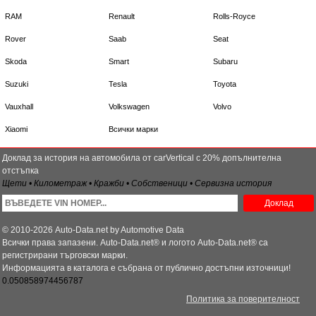
RAM
Renault
Rolls-Royce
Rover
Saab
Seat
Skoda
Smart
Subaru
Suzuki
Tesla
Toyota
Vauxhall
Volkswagen
Volvo
Xiaomi
Всички марки
Доклад за история на автомобила от carVertical с 20% допълнителна
отстъпка
Щети • Километраж • Кражби • Собственици • Сервизна история
Доклад
© 2010-2026 Auto-Data.net by Automotive Data
Всички права запазени. Auto-Data.net® и логото Auto-Data.net® са
регистрирани търговски марки.
Информацията в каталога е събрана от публично достъпни източници!
0.050858974456787
Политика за поверителност