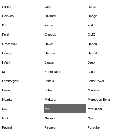
Citroen
Cupra
Dacia
Daewoo
Daihatsu
Dodge
DS
Ferrari
Fiat
Ford
Genesis
GMC
Great Wall
Haval
Honda
Hongqi
Hummer
Hyundai
Infiniti
Jaguar
Jeep
Kia
Koenigsegg
Lada
Lamborghini
Lancia
Land Rover
Lexus
Lotus
Maserati
Mazda
McLaren
Mercedes-Benz
MG
Mini
Mitsubishi
NIO
Nissan
Opel
Pagani
Peugeot
Porsche