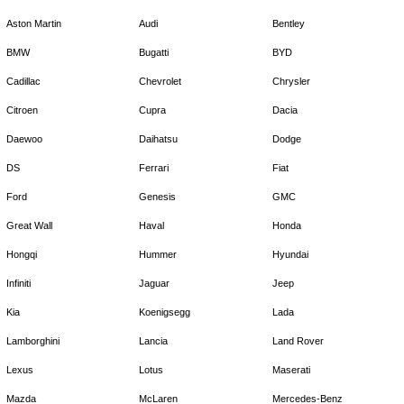
Aston Martin
Audi
Bentley
BMW
Bugatti
BYD
Cadillac
Chevrolet
Chrysler
Citroen
Cupra
Dacia
Daewoo
Daihatsu
Dodge
DS
Ferrari
Fiat
Ford
Genesis
GMC
Great Wall
Haval
Honda
Hongqi
Hummer
Hyundai
Infiniti
Jaguar
Jeep
Kia
Koenigsegg
Lada
Lamborghini
Lancia
Land Rover
Lexus
Lotus
Maserati
Mazda
McLaren
Mercedes-Benz