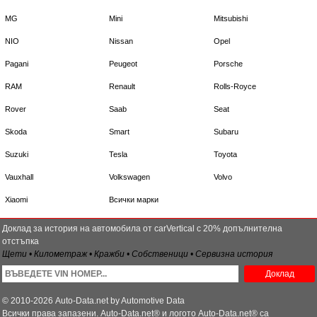
MG
Mini
Mitsubishi
NIO
Nissan
Opel
Pagani
Peugeot
Porsche
RAM
Renault
Rolls-Royce
Rover
Saab
Seat
Skoda
Smart
Subaru
Suzuki
Tesla
Toyota
Vauxhall
Volkswagen
Volvo
Xiaomi
Всички марки
Доклад за история на автомобила от carVertical с 20% допълнителна
отстъпка
Щети • Километраж • Кражби • Собственици • Сервизна история
Доклад
© 2010-2026 Auto-Data.net by Automotive Data
Всички права запазени. Auto-Data.net® и логото Auto-Data.net® са