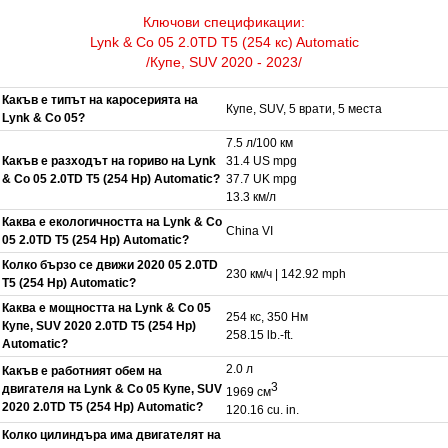
Ключови спецификации:
Lynk & Co 05 2.0TD T5 (254 кс) Automatic
/Купе, SUV 2020 - 2023/
Какъв е типът на каросерията на
Купе, SUV, 5 врати, 5 места
Lynk & Co 05?
7.5 л/100 км
Какъв е разходът на гориво на Lynk
31.4 US mpg
& Co 05 2.0TD T5 (254 Hp) Automatic?
37.7 UK mpg
13.3 км/л
Каква е екологичността на Lynk & Co
China VI
05 2.0TD T5 (254 Hp) Automatic?
Колко бързо се движи 2020 05 2.0TD
230 км/ч | 142.92 mph
T5 (254 Hp) Automatic?
Каква е мощността на Lynk & Co 05
254 кс, 350 Нм
Купе, SUV 2020 2.0TD T5 (254 Hp)
258.15 lb.-ft.
Automatic?
2.0 л
Какъв е работният обем на
3
двигателя на Lynk & Co 05 Купе, SUV
1969 см
2020 2.0TD T5 (254 Hp) Automatic?
120.16 cu. in.
Колко цилиндъра има двигателят на