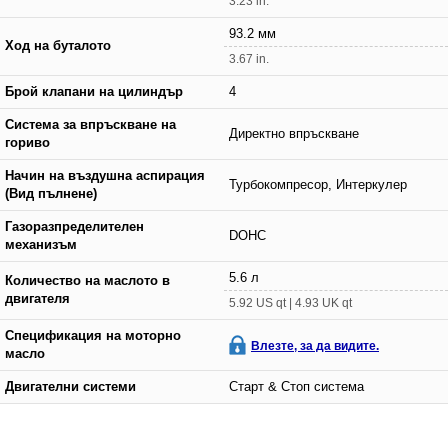
3.23 in.
93.2 мм
Ход на буталото
3.67 in.
Брой клапани на цилиндър
4
Система за впръскване на
Директно впръскване
гориво
Начин на въздушна аспирация
Турбокомпресор, Интеркулер
(Вид пълнене)
Газоразпределителен
DOHC
механизъм
5.6 л
Количество на маслото в
двигателя
5.92 US qt | 4.93 UK qt
Спецификация на моторно
Влезте, за да видите.
масло
Двигателни системи
Старт & Стоп система