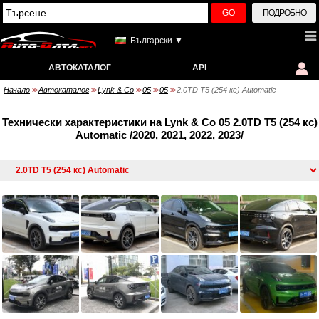
GO
ПОДРОБНО
Български ▼
АВТОКАТАЛОГ
API
Начало
Автокаталог
Lynk & Co
05
05
2.0TD T5 (254 кс) Automatic
>>
>>
>>
>>
>>
Технически характеристики на Lynk & Co 05 2.0TD T5 (254 кс)
Automatic /2020, 2021, 2022, 2023/