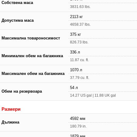
Собствена маса
3831.63 lbs.
2113 кг
Допустима маса
4658.37 lbs.
375 кг
Максимална товароносимост
826.73 lbs.
336 л
Минимален обем на багажника
11.87 cu. ft.
1070 л
Максимален обем на багажника
37.79 cu. ft.
54 л
Обем на резервоара
14.27 US gal | 11.88 UK gal
Размери
4592 мм
Дължина
180.79 in.
1879 мм