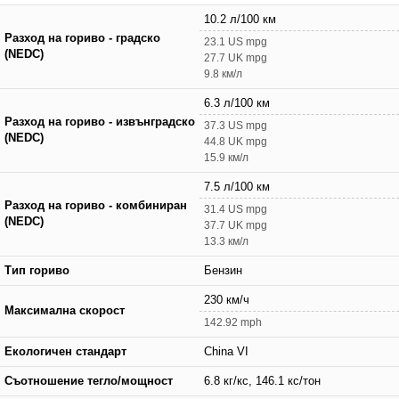
10.2 л/100 км
Разход на гориво - градско
23.1 US mpg
(NEDC)
27.7 UK mpg
9.8 км/л
6.3 л/100 км
Разход на гориво - извънградско
37.3 US mpg
(NEDC)
44.8 UK mpg
15.9 км/л
7.5 л/100 км
Разход на гориво - комбиниран
31.4 US mpg
(NEDC)
37.7 UK mpg
13.3 км/л
Тип гориво
Бензин
230 км/ч
Максимална скорост
142.92 mph
Екологичен стандарт
China VI
Съотношение тегло/мощност
6.8 кг/кс, 146.1 кс/тон