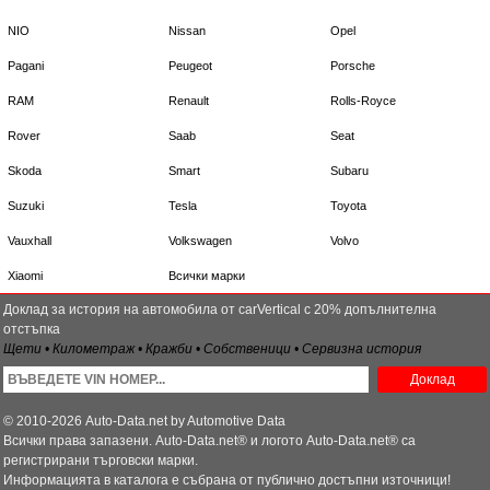
NIO
Nissan
Opel
Pagani
Peugeot
Porsche
RAM
Renault
Rolls-Royce
Rover
Saab
Seat
Skoda
Smart
Subaru
Suzuki
Tesla
Toyota
Vauxhall
Volkswagen
Volvo
Xiaomi
Всички марки
Доклад за история на автомобила от carVertical с 20% допълнителна
отстъпка
Щети • Километраж • Кражби • Собственици • Сервизна история
Доклад
© 2010-2026 Auto-Data.net by Automotive Data
Всички права запазени. Auto-Data.net® и логото Auto-Data.net® са
регистрирани търговски марки.
Информацията в каталога е събрана от публично достъпни източници!