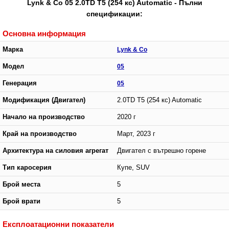
Lynk & Co 05 2.0TD T5 (254 кс) Automatic - Пълни
спецификации:
Основна информация
Марка
Lynk & Co
Модел
05
Генерация
05
Модификация (Двигател)
2.0TD T5 (254 кс) Automatic
Начало на производство
2020 г
Край на производство
Март, 2023 г
Архитектура на силовия агрегат
Двигател с вътрешно горене
Тип каросерия
Купе, SUV
Брой места
5
Брой врати
5
Експлоатационни показатели