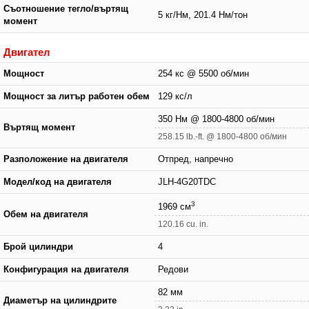
Съотношение тегло/въртящ
5 кг/Нм, 201.4 Нм/тон
момент
Двигател
Мощност
254 кс @ 5500 об/мин
Мощност за литър работен обем
129 кс/л
350 Нм @ 1800-4800 об/мин
Въртящ момент
258.15 lb.-ft. @ 1800-4800 об/мин
Разположение на двигателя
Отпред, напречно
Модел/код на двигателя
JLH-4G20TDC
3
1969 см
Обем на двигателя
120.16 cu. in.
Брой цилиндри
4
Конфигурация на двигателя
Редови
82 мм
Диаметър на цилиндрите