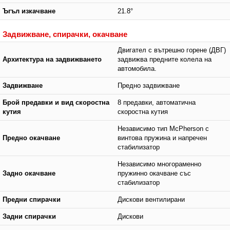
Ъгъл изкачване
21.8°
Задвижване, спирачки, окачване
Двигател с вътрешно горене (ДВГ)
Архитектура на задвижването
задвижва предните колела на
автомобила.
Задвижване
Предно задвижване
Брой предавки и вид скоростна
8 предавки, автоматична
кутия
скоростна кутия
Независимо тип McPherson с
Предно окачване
винтова пружина и напречен
стабилизатор
Независимо многораменно
Задно окачване
пружинно окачване със
стабилизатор
Предни спирачки
Дискови вентилирани
Задни спирачки
Дискови