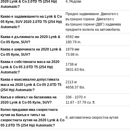
2020 Lynk & Co 2.0TD T5 (254 Hp)
4, Редови
Automatic?
Предно задвижване. Двигател с
Какво е задвижването на Lynk & Co
вътрешно горене. Двигател с
05 Купе, SUV 2020 2.0TD T5 (254 Hp)
вътрешно горене (ДВГ) задвижва
Automatic?
предните колела на автомобила.
Каква е дължината на 2020 Lynk &
4592 мм
Co 05 Купе, SUV?
180.79 in.
Каква е широчината на 2020 Lynk &
1879 мм
Co 05 Купе, SUV?
73.98 in.
Каква е собствената маса на 2020
1738 кг
Lynk & Co 05 2.0TD T5 (254 Hp)
3831.63 lbs.
Automatic?
Каква е максимално допустимата
2113 кг
маса на 2020 Lynk & Co 05 2.0TD T5
4658.37 lbs.
(254 Hp) Automatic?
Какъв е обемът на багажника на
336 - 1070 л
2020 Lynk & Co 05 Купе, SUV?
11.87 - 37.79 cu. ft.
Колко предавки има скоростната
кутия на Какъв е типът на
8, автоматична скоростна кутия
скоростната кутия на 2020 Lynk & Co
05 2.0TD T5 (254 Hp) Automatic?