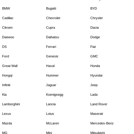
BMW
Bugatti
BYD
Cadillac
Chevrolet
Chrysler
Citroen
Cupra
Dacia
Daewoo
Daihatsu
Dodge
DS
Ferrari
Fiat
Ford
Genesis
GMC
Great Wall
Haval
Honda
Hongqi
Hummer
Hyundai
Infiniti
Jaguar
Jeep
Kia
Koenigsegg
Lada
Lamborghini
Lancia
Land Rover
Lexus
Lotus
Maserati
Mazda
McLaren
Mercedes-Benz
MG
Mini
Mitsubishi